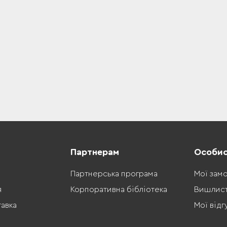
Партнерам
Особис
Партнерська програма
Мої зам
я
Корпоративна бібліотека
Вишлис
тавка
Мої відг