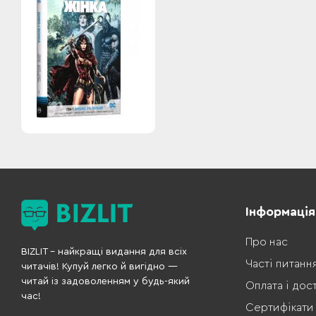
Інформація
Про нас
BIZLIT – найкращі видання для всіх
Часті питанн
читачів! Купуй легко й вигідно —
читай із задоволенням у будь-який
Оплата і дос
час!
Сертифікати