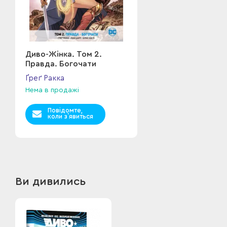
Диво-Жінка. Том 2.
Правда. Богочати
Ґреґ Ракка
Нема в продажі
Повідомте,
коли з`явиться
Ви дивились