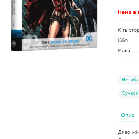
Нема в
К-ть сто
ISBN
Мова
Незаба
Сучасн
Опис
Диво-жін