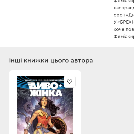
Феміскир
насправд
серії «Д
У «БРЕХН
хоче пов
Феміскир
Інші книжки цього автора