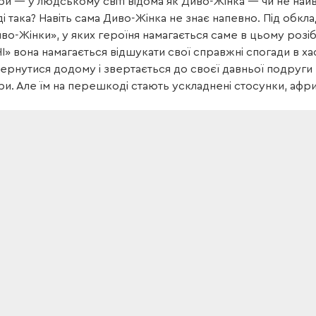
и — у людському світі відома як Диво-Жінка — чи не найв
і така? Навіть сама Диво-Жінка не знає напевно. Під обкла
иво-Жінки», у яких героїня намагається саме в цьому розі
І» вона намагається відшукати свої справжні спогади в 
ернутися додому і звертається до своєї давньої подруги 
и. Але їм на перешкоді стають ускладнені стосунки, афр