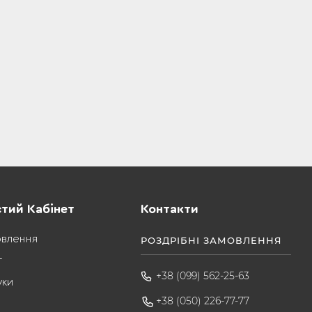
тий Кабінет
Контакти
овлення
РОЗДРІБНІ ЗАМОВЛЕННЯ
т
+38 (099) 562-25-63
уки
+38 (050) 226-77-77