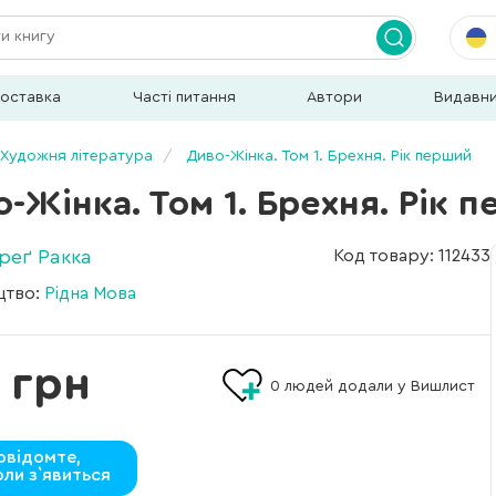
доставка
Часті питання
Автори
Видавн
Художня література
Диво-Жінка. Том 1. Брехня. Рік перший
-Жінка. Том 1. Брехня. Рік 
Ґреґ Ракка
Код товару: 112433
цтво:
Рідна Мова
 грн
0
людей додали у Вишлист
овідомте,
оли з`явиться