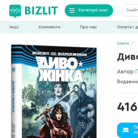
Категорії книг
Акції
Комплекти
Про нас
Оплата і 
Книги
Диво
Автор
Видавни
416
П
к