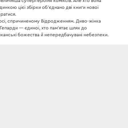
еличніша супергероїня коміксів. Але хто вона
динкою цієї збірки об’єднано дві книги нової
братися.
хаосі, спричиненому Відродженням. Диво-жінка
Гепарди — єдиної, хто пам’ятає шлях до
иканські божества й непередбачувані небезпеки.