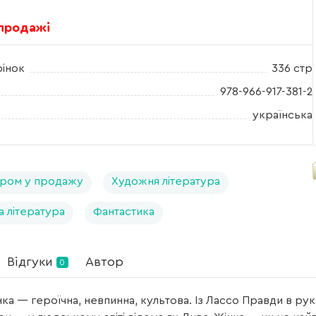
 продажі
рінок
336 стр
978-966-917-381-2
українська
ром у продажу
Художня література
а література
Фантастика
Відгуки
Автор
0
ка — героїчна, невпинна, культова. Із Лассо Правди в рука