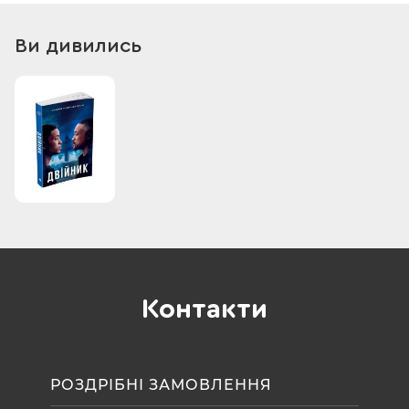
Захоплива новелізація довгоочікуваного блокбастера
титулованого режисера Енґа Лі нагадує, що фантастичні
Ви дивились
технології майбутнього ближчі, ніж ми думаємо - але чи
здатна досконала біологічна машина протистояти чомусь
по-справжньому людському? Переклад книги "Двійник"
уперше опублікованої 2019 року, видано за угодою з TITAN
PUBLISHING GROUP LTD.
Офіційна новелізація довгоочікуваного блокбастера
"Двійник" від багаторазового лауреата премії "Оскар" Енґа
Лі ("Життя Пі", "Горбата гора", "Тигр, що підкрадається,
дракон, що зачаївся") з дворазовим номінантом на "Оскар"
Віллом Смітом у головній ролі!
Контакти
РОЗДРІБНІ ЗАМОВЛЕННЯ