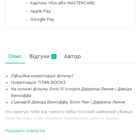
Картою VISA або MASTERCARD
Apple Pay
Google Pay
Опис
Відгуки
Автор
0
Офіційна новелізація фільму!
Новелізація TITAN BOOKS
На основі фільму Енґа Лі Історія Даррена Лемке і Девіда
Беніоффа
Сценарій Девіда Беніоффа, Біллі Рея і Даррена Лемке
Хто врятує тебе від самого себе? Елітний найманий убивця
Генрі Броґан стає мішенню таємничого агента, якому,
здається, наперед відомий кожен його крок. Рятуючись,
Показати повністю
Генрі з жахом виявляє, що на нього полює його молодший,
спритніший та витриваліший клон...