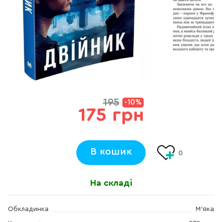
195
-10%
175 грн
В кошик
0
На складі
Обкладинка
М'яка