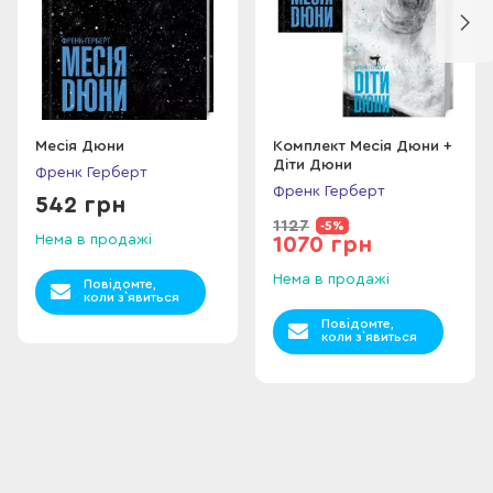
Месія Дюни
Комплект Месія Дюни +
Діти Дюни
Френк Герберт
Френк Герберт
542 грн
1127
-5%
Нема в продажі
1070 грн
Нема в продажі
Повідомте,
коли з`явиться
Повідомте,
коли з`явиться