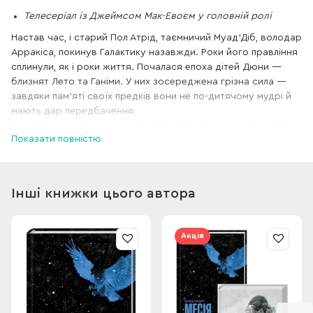
Телесеріал із Джеймсом Мак-Евоєм у головній ролі
Настав час, і старий Пол Атрід, таємничий Муад’Діб, володар
Арракіса, покинув Галактику назавжди. Роки його правління
сплинули, як і роки життя. Почалася епоха дітей Дюни —
близнят Лето та Ганіми. У них зосереджена грізна сила —
завдяки пам’яті своїх предків вони не по-дитячому мудрі й
мають дар передбачення.
Вороги кидають виклик імперії Атрідів. Зрадники династії
Показати повністю
розставляють капкани інтриг. Арракісу загрожує
економічна криза. Тим часом планетою шириться чутка про
таємничого Проповідника. Кажуть, що це повернувся сам
великий Муад’Діб…
Інші книжки цього автора
Акція