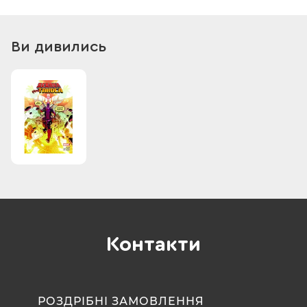
Титан та Скажений Бовдур вимушені об’єднатись, аби
дізнатися, що значить приказка «Від Неї до Вічності»!
Зірковий гість: найулюбленіший та найпопулярніший
Ви дивились
персонаж коміксів — Чорний Кіготь! А ще якісь невдахи, що
звуться Вартовими Галактики.
Повна збірка міні-серії «Дедпул проти Таноса», що вийшла з-
під пера Тіма Сілі та олівця Елмо Бондока.
Контакти
РОЗДРІБНІ ЗАМОВЛЕННЯ