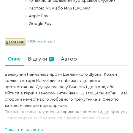
Готівкою (в відділенні кур'єрської служби)
Картою VISA або MASTERCARD
Apple Pay
Google Pay
Опис
Відгуки
Автор
0
Балакучий Найманець проти Цеглепикого Дурка! Кожен
комікс в історії Marvel лише наближав до цього
протистояння: Дедпул рушає у Вічність і до зірок, аби
зійтися в герці з Таносом Титанійцем! Ці злощасні воїни – дві
сторони нечестивого любовного трикутника зі Смертю,
їхньою мінливою володаркою.
Та коли все життя у всесвіті припиняє помирати, до Красуня
і Здоровидла закрадаються підозри. Невже кохана
скелетка закрутила шури-мури з іще кимось?! То тепер це
Показати повністю
любовний квадрат? Як це взагалі працює? Божевільний