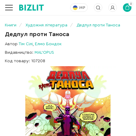
0
УКР
Книги
Художня література
Дедпул проти Таноса
Дедпул проти Таноса
Автор
Тім Сілі
,
Елмо Бондок
Видавництво:
MAL'OPUS
Код товару: 107208