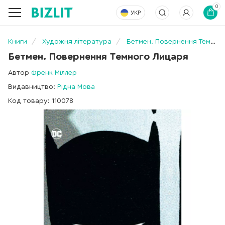
0
УКР
Книги
Художня література
Бетмен. Повернення Темного Лицаря
Бетмен. Повернення Темного Лицаря
Автор
Френк Міллер
Видавництво:
Рідна Мова
Код товару: 110078