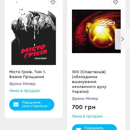
Місто Гріхів. Том 1.
300 (Спартанців)
Важке Прощання
(обкладинка
вшанування
Френк Міллер
незламного духу
Нема в продажі
України)
Френк Міллер
Повідомте,
коли з`явиться
700 грн
Нема в продажі
Повідомте,