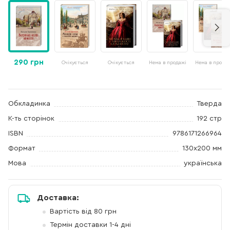
290 грн
Очікується
Очікується
Нема в продажі
Нема в продаж
Обкладинка
Тверда
К-ть сторінок
192 стр
ISBN
9786171266964
Формат
130х200 мм
Мова
українська
Доставка:
Вартість від 80 грн
Термін доставки 1-4 дні