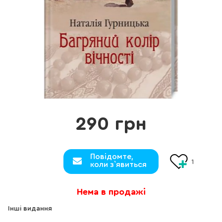
290 грн
Повідомте,
1
коли з`явиться
Нема в продажі
Інші видання