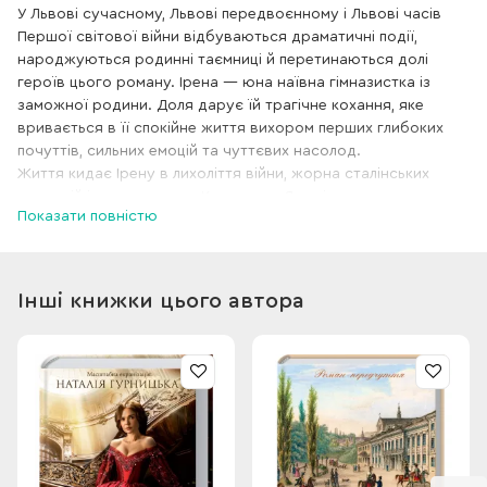
У Львові сучасному, Львові передвоєнному і Львові часів
Першої світової війни відбуваються драматичні події,
народжуються родинні таємниці й перетинаються долі
героїв цього роману. Ірена — юна наївна гімназистка із
заможної родини. Доля дарує їй трагічне кохання, яке
вривається в її спокійне життя вихором перших глибоких
почуттів, сильних емоцій та чуттєвих насолод.
Життя кидає Ірену в лихоліття війни, жорна сталінських
репресій і на заслання в Казахстан. Яку ціну доведеться
Показати повністю
заплатити дівчині за своє щастя та любов? Чи зуміє вона
вистояти, не зламатися і зберегти у собі світло добра й
любові? Як та чому поєдналися історія кохання Ірени з
долею та життям Анни з роману «Мелодії кави в тональності
Інші книжки цього автора
кардамону»?