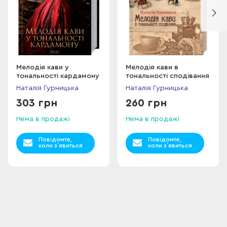
Мелодія кави у
Мелодія кави в
тональності кардамону
тональності сподівання
Наталія Гурницька
Наталія Гурницька
303 грн
260 грн
Нема в продажі
Нема в продажі
Повідомте,
Повідомте,
коли з`явиться
коли з`явиться