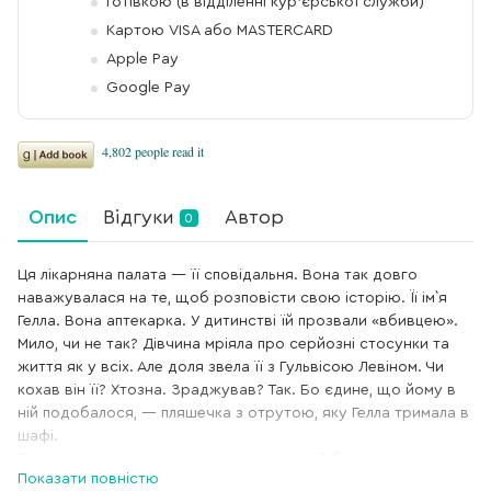
Готівкою (в відділенні кур'єрської служби)
Картою VISA або MASTERCARD
Apple Pay
Google Pay
Опис
Відгуки
Автор
0
Ця лікарняна палата — її сповідальня. Вона так довго
наважувалася на те, щоб розповісти свою історію. Її ім`я
Гелла. Вона аптекарка. У дитинстві їй прозвали «вбивцею».
Мило, чи не так? Дівчина мріяла про серйозні стосунки та
життя як у всіх. Але доля звела її з Гульвісою Левіном. Чи
кохав він її? Хтозна. Зраджував? Так. Бо єдине, що йому в
ній подобалося, — пляшечка з отрутою, яку Гелла тримала в
шафі.
Пляшечка, що могла дати їм усе: власний будинок, дорогі
Показати повністю
автівки, розкішне життя. За яке заплатить хтось інший.