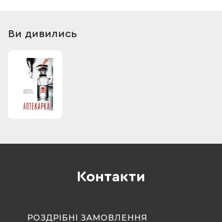
Власним життям. Важко буде тільки першого разу. А потім —
усе як за рецептом. Без каяття, сумнівів та докорів
сумління. Головне — не помилитися з дозуванням. Ти ж
Ви дивились
завжди була хорошою аптекаркою, Гелло? Ти ніколи не
помилялася…
Контакти
РОЗДРІБНІ ЗАМОВЛЕННЯ