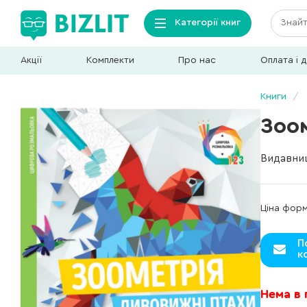
Категорії книг
Акції
Комплекти
Про нас
Оплата і 
Книги
Зоо
Видавни
Ціна фор
П
к
Нема в