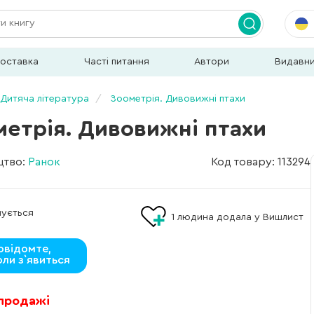
доставка
Часті питання
Автори
Видавн
Дитяча література
Зоометрія. Дивовижні птахи
метрія. Дивовижні птахи
цтво:
Ранок
Код товару: 113294
мується
1
людина додала у Вишлист
овідомте,
оли з`явиться
 продажі