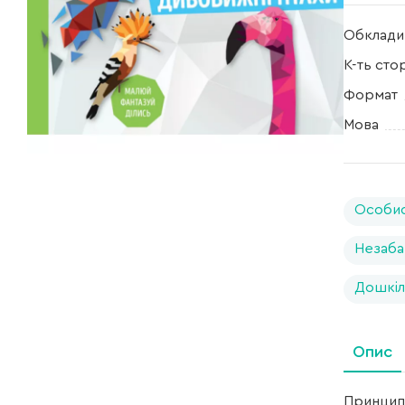
Обклади
К-ть сто
Формат
Мова
Особис
Незаба
Дошкіл
Опис
Принцип 