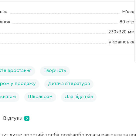
нка
М'яка
рінок
80 стр
230х320 мм
українська
те зростання
Творчість
ром у продажу
Дитяча література
ьнятам
Школярам
Для підлітків
Відгуки
0
тут дуже простий: треба розфарбовувати малюнки за но