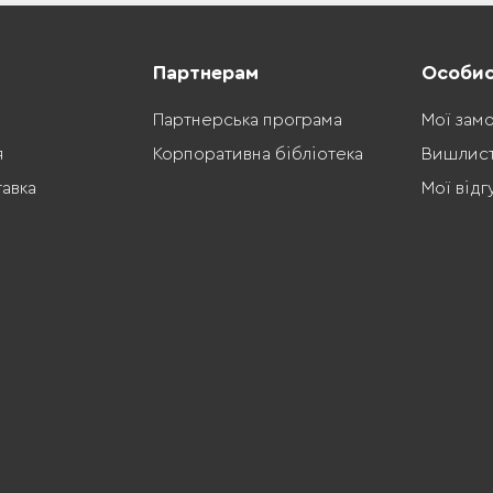
Партнерам
Особис
Партнерська програма
Мої зам
я
Корпоративна бібліотека
Вишлис
тавка
Мої відг