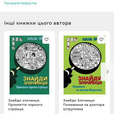
Показати повністю
детективної команди «Локриця», як вони себе назвали, є
навіть власний офіс, де вони зустрічаються — голуб’ятня
під дахом цукерні Лео.
Інші книжки цього автора
Знайди злочинця.
Знайди Злочинця.
Прокляття чорного
Полювання на доктора
стрільця
Штруппека