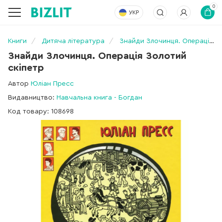
0
УКР
Книги
Дитяча література
Знайди Злочинця. Операція Золотий скіпетр
Знайди Злочинця. Операція Золотий
скіпетр
Автор
Юліан Пресс
Видавництво:
Навчальна книга - Богдан
Код товару: 108698