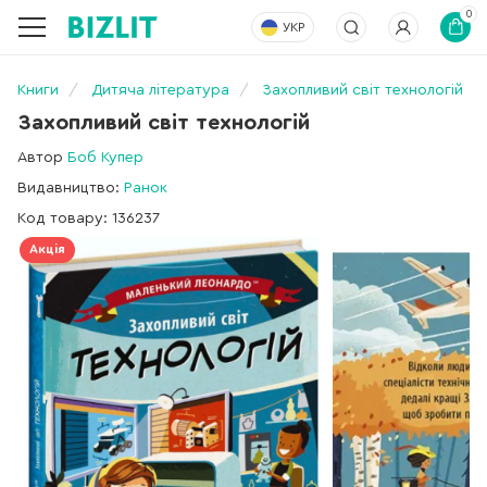
0
УКР
Книги
Дитяча література
Захопливий світ технологій
Захопливий світ технологій
Автор
Боб Купер
Видавництво:
Ранок
Код товару: 136237
Акція