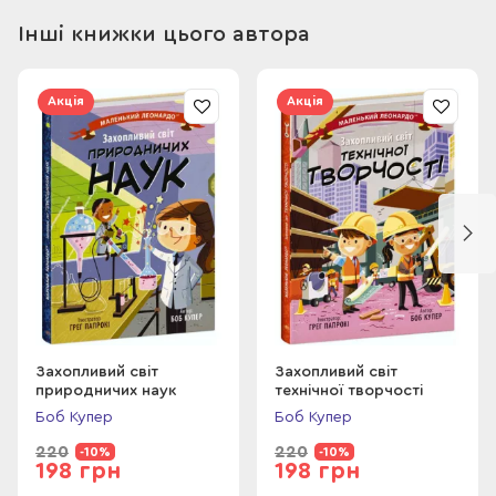
Інші книжки цього автора
Акція
Акція
Захопливий світ
Захопливий світ
природничих наук
технічної творчості
Боб Купер
Боб Купер
220
220
-10%
-10%
198 грн
198 грн