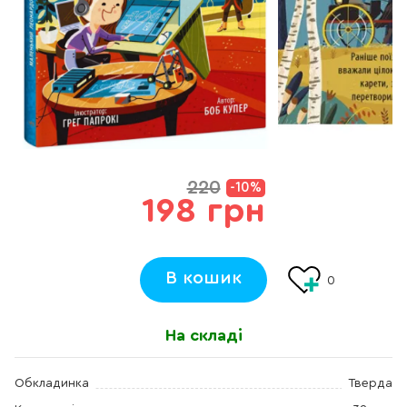
220
-10%
198 грн
В кошик
0
На складі
Обкладинка
Тверда