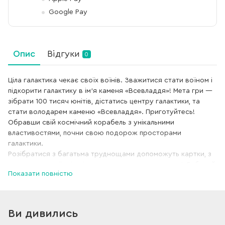
Google Pay
Опис
Відгуки
0
Ціла галактика чекає своїх воїнів. Зважитися стати воїном і
підкорити галактику в ім'я каменя «Всевладдя»! Мета гри —
зібрати 100 тисяч юнітів, дістатись центру галактики, та
стати володарем каменю «Всевладдя». Приготуйтесь!
Обравши свій космічний корабель з унікальними
властивостями, почни свою подорож просторами
галактики.
Розібратися з багатьма труднощами допоможуть картки, з
кожним ходом їх кількість на руках може зростати! Добувай
Показати повністю
юніти і купуй на них картки, прискорення для стрибка і
можливість підкупу інших гравців. Але не забувай, чим
ближче ти до каменя, тим важливіша наявність 100 тисяч
юнітів у тебе в кишені! Запам'ятай, кубик вирішує не все!
Ви дивились