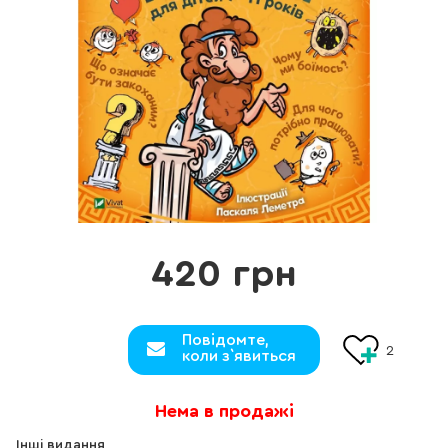
420 грн
Повідомте,
2
коли з`явиться
Нема в продажі
Інші видання