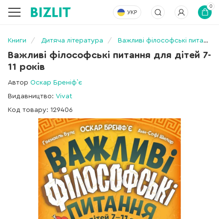
0
УКР
Книги
Дитяча література
Важливі філософські питання для дітей 7-11 років
Важливі філософські питання для дітей 7-
11 років
Автор
Оскар Бреніф`є
Видавництво:
Vivat
Код товару: 129406