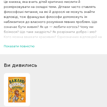
Це книжка, яка вчить дітей критично мислити й
розмірковувати на складні теми. Дітлахи часто ставлять
філософські питання, на які й дорослі не можуть знайти
відповіді, тож французькі філософи допоможуть їм
наблизитися до власного розуміння певних проблем. Що
означає бути живим? Як це — любити когось? Чому ми
боїмося? Що таке заздрість? Як розрізнити добро і зло?
Кого можна вважати красивим? Однозначних відповідей на
ці питання не існує, однак навіть у юному віці кожен для
Показати повністю
себе може сформулювати власну думку.
Ви дивились