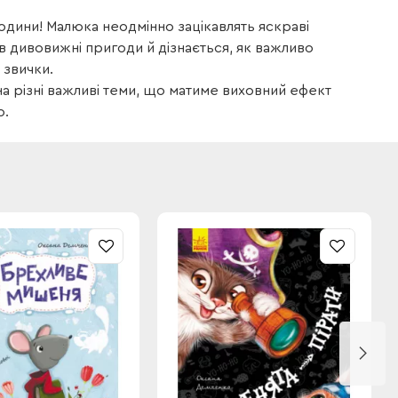
одини! Малюка неодмінно зацікавлять яскраві
е в дивовижні пригоди й дізнається, як важливо
 звички.
на різні важливі теми, що матиме виховний ефект
о.