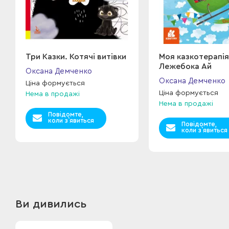
Три Казки. Котячі витівки
Моя казкотерапія
Лежебока Ай
Оксана Демченко
Оксана Демченко
Ціна формується
Ціна формується
Нема в продажі
Нема в продажі
Повідомте,
коли з`явиться
Повідомте,
коли з`явиться
Ви дивились