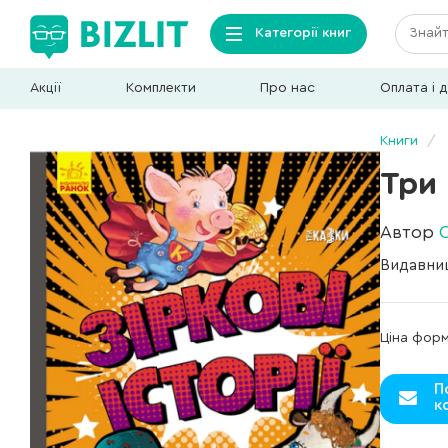
Категорії книг
Акції
Комплекти
Про нас
Оплата і 
Книги
Три 
Автор
Видавни
Ціна фор
П
к