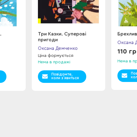
.
Три Казки. Суперові
Брехли
пригоди
Оксана 
Оксана Демченко
110 г
Ціна формується
Нема в п
Нема в продажі
По
Повідомте,
кол
коли з`явиться