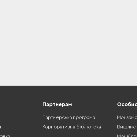
Партнерам
Особис
Партнерська програма
Мої зам
я
Корпоративна бібліотека
Вишлис
тавка
Мої відг