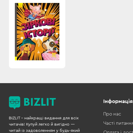
Інформація
Про нас
BIZLIT – найкращі видання для всіх
Часті питанн
читачів! Купуй легко й вигідно —
читай із задоволенням у будь-який
Оплата і дос