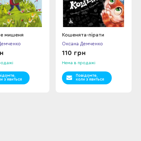
ве мишеня
Кошенята-пірати
Демченко
Оксана Демченко
рн
110 грн
родажі
Нема в продажі
відомте,
Повідомте,
и з`явиться
коли з`явиться