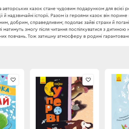
а авторських казок стане чудовим подарунком для всієї р
ії й надзвичайні історії. Разом із героями казок він порин
ним, добрим, справедливим; подолає зайві страхи й погані
і матимуть змогу після читання поспілкуватися з дитиною 
их повчань. Тож затишну атмосферу в родині гарантован