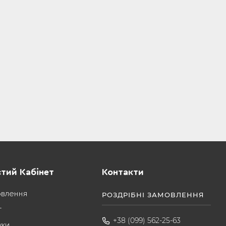
тий Кабінет
Контакти
овлення
РОЗДРІБНІ ЗАМОВЛЕННЯ
т
+38 (099) 562-25-63
уки