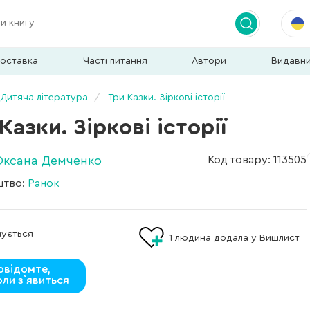
доставка
Часті питання
Автори
Видавн
Дитяча література
Три Казки. Зіркові історії
Казки. Зіркові історії
Оксана Демченко
Код товару: 113505
цтво:
Ранок
мується
1
людина додала у Вишлист
овідомте,
оли з`явиться