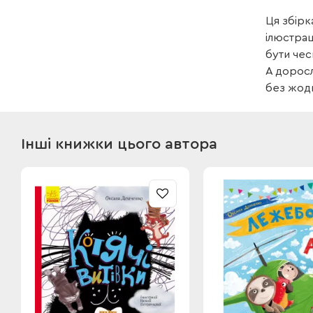
Ця збірк
ілюстрац
бути чес
А доросл
без жодн
Інші книжки цього автора