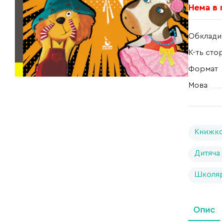
Нема в
Обклади
К-ть сто
Формат
Мова
Книжко
Дитяча
Школя
Опис