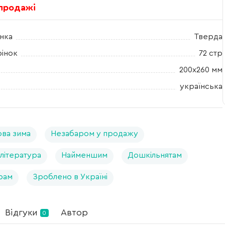
 продажі
нка
Тверда
рінок
72 стр
200х260 мм
українська
ва зима
Незабаром у продажу
 література
Найменшим
Дошкільнятам
рам
Зроблено в Україні
Відгуки
Автор
0