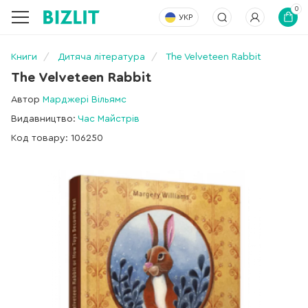
0
УКР
Книги
Дитяча література
The Velveteen Rabbit
The Velveteen Rabbit
Автор
Марджері Вільямс
Видавництво:
Час Майстрів
Код товару: 106250