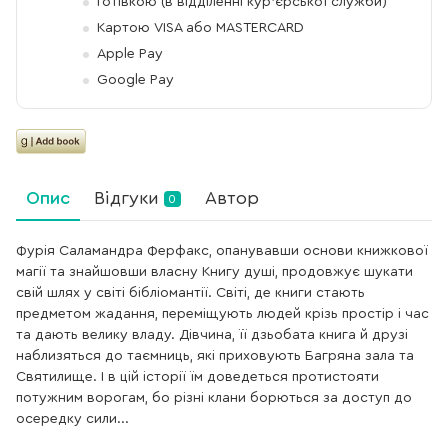
Готівкою (в відділенні кур'єрської служби)
Картою VISA або MASTERCARD
Apple Pay
Google Pay
Опис
Відгуки
Автор
0
Фурія Саламандра Ферфакс, опанувавши основи книжкової
магії та знайшовши власну Книгу душі, продовжує шукати
свій шлях у світі бібліомантії. Світі, де книги стають
предметом жадання, переміщують людей крізь простір і час
та дають велику владу. Дівчина, її дзьобата книга й друзі
наблизяться до таємниць, які приховують Багряна зала та
Святилище. І в цій історії їм доведеться протистояти
потужним ворогам, бо різні клани борються за доступ до
осередку сили...