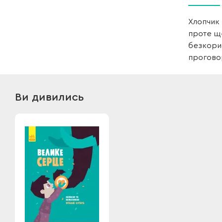
Хлопчик 
проте ще
безкорис
проговор
Ви дивились