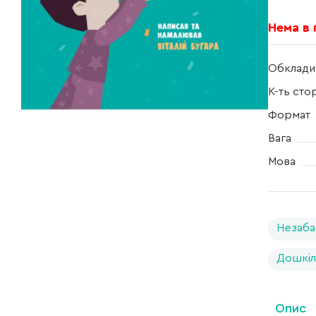
Нема в
Обклади
К-ть сто
Формат
Вага
Мова
Незаба
Дошкіл
Опис