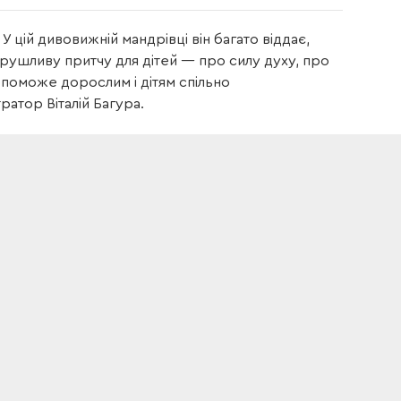
У цій дивовижній мандрівці він багато віддає,
орушливу притчу для дітей — про силу духу, про
поможе дорослим і дітям спільно
ратор Віталій Багура.