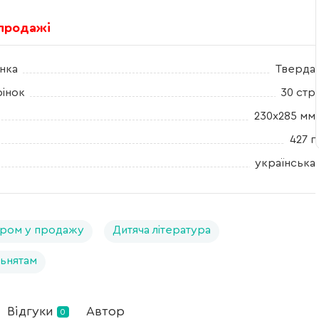
 продажі
нка
Тверда
рінок
30 стр
230х285 мм
427 г
українська
ром у продажу
Дитяча література
ьнятам
Відгуки
Автор
0