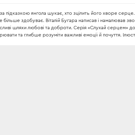
за підказкою янгола шукає, хто зцілить його хворе серце. 
 більше здобуває. Віталій Бугара написав і намалював зв
ливі шляхи любові та доброти. Серія «Слухай серцем» до
ювати та глибше розуміти важливі емоції й почуття. Ілюст