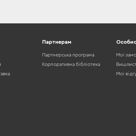
Партнерам
Особис
Партнерська програма
Мої зам
я
Корпоративна бібліотека
Вишлис
тавка
Мої відг