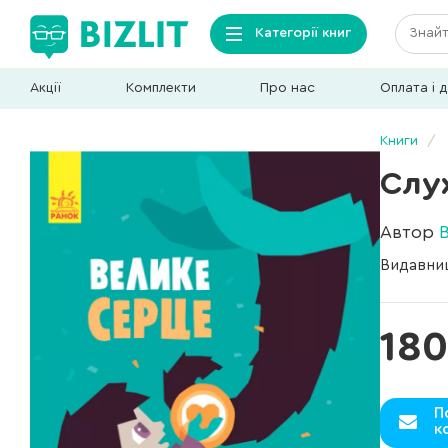
Категорії книг
Акції
Комплекти
Про нас
Оплата і 
Книги
Слу
Автор
Видавни
180
П
к