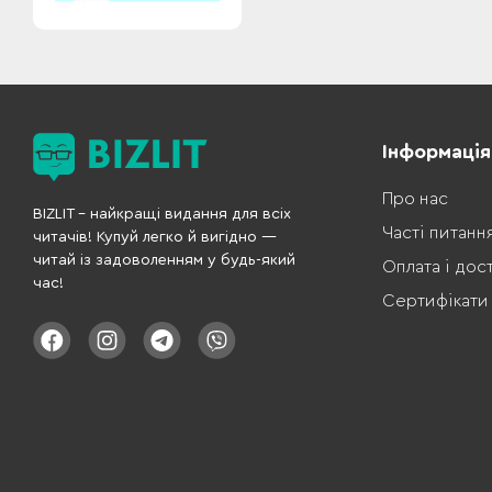
Інформація
Про нас
BIZLIT – найкращі видання для всіх
Часті питанн
читачів! Купуй легко й вигідно —
читай із задоволенням у будь-який
Оплата і дос
час!
Сертифікати