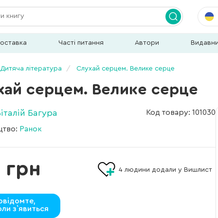
доставка
Часті питання
Автори
Видавн
Дитяча література
Слухай серцем. Велике серце
хай серцем. Велике серце
Віталій Багура
Код товару: 101030
цтво:
Ранок
 грн
4
людини додали у Вишлист
овідомте,
оли з`явиться