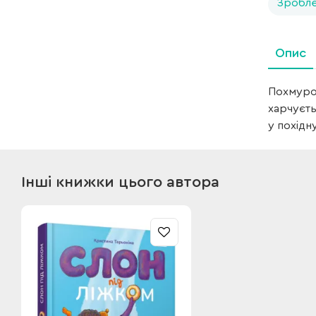
Зробле
Опис
Похмурог
харчуєть
у похідн
Інші книжки цього автора