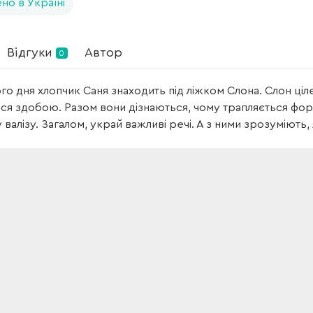
но в Україні
Відгуки
Автор
0
о дня хлопчик Саня знаходить під ліжком Слона. Слон ціл
ся здобою. Разом вони дізнаються, чому трапляється фор
у валізу. Загалом, украй важливі речі. А з ними зрозуміють,