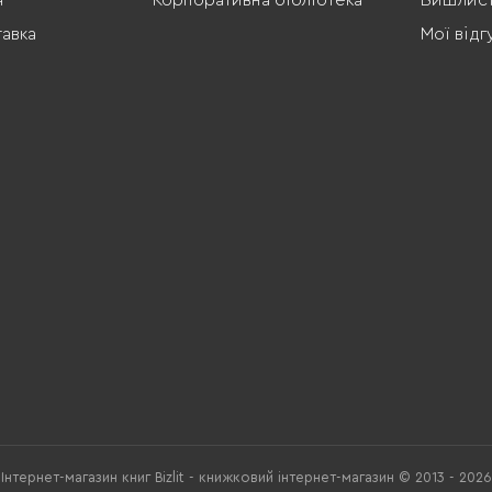
я
Корпоративна бібліотека
Вишлис
тавка
Мої відг
Інтернет-магазин книг Bizlit - книжковий інтернет-магазин © 2013 - 2026