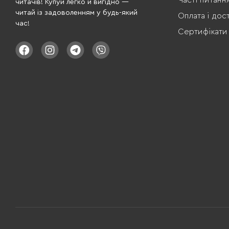
Часті питанн
читачів! Купуй легко й вигідно —
читай із задоволенням у будь-який
Оплата і дос
час!
Сертифікати