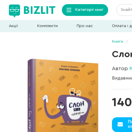
Категорії книг
Акції
Комплекти
Про нас
Оплата і 
Книги
Сло
Автор
Видавни
140
П
к