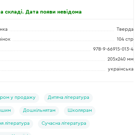
а складі. Дата появи невідома
нка
Тверда
рінок
104 стр
978-9-66915-013-4
205х240 мм
українська
ром у продажу
Дитяча література
ншим
Дошкільнятам
Школярам
я література
Сучасна література