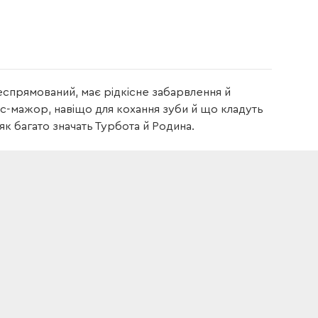
еспрямований, має рідкісне забарвлення й
с-мажор, навіщо для кохання зуби й що кладуть
 як багато значать Турбота й Родина.