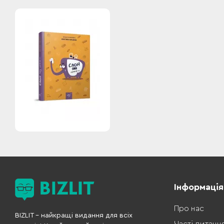
Інформація
Про нас
BIZLIT – найкращі видання для всіх