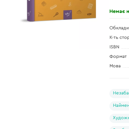
Немає н
Обклади
К-ть сто
ISBN
Формат
Мова
Незаба
Найме
Художн