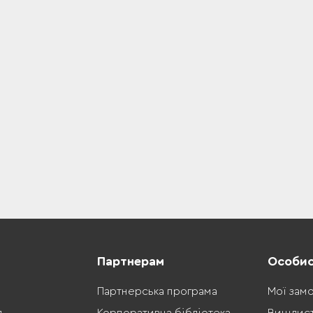
Партнерам
Особис
Партнерська програма
Мої зам