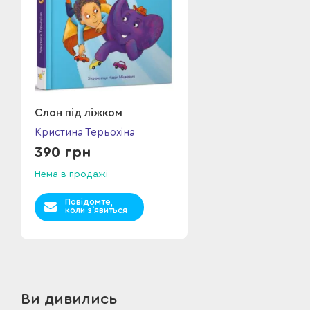
Слон під ліжком
Кристина Терьохіна
390 грн
Нема в продажі
Повідомте,
коли з`явиться
Ви дивились