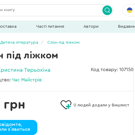
доставка
Часті питання
Автори
Видавн
Дитяча література
Слон під ліжком
н під ліжком
Кристина Терьохіна
Код товару: 107150
цтво:
Час Майстрів
 грн
0
людей додали у Вишлист
овідомте,
оли з`явиться