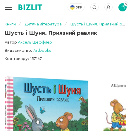
0
УКР
Книги
Дитяча література
Шусть і Шуня. Приязний равлик
Шусть і Шуня. Приязний равлик
Автор
Аксель Шеффлер
Видавництво:
Artbooks
Код товару: 137167