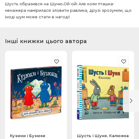
Шусть образився на Шуню.Ой-ой! Але коли пташка-
ненажера намірилася зловити равлика, друзі зрозуміли, що
іноді шум може стати в нагоді!
Інші книжки цього автора
Кузюки і Бузюки
Шусть і Шуня. Калюжка