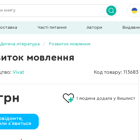
доставка
Часті питання
Автори
Видавн
Дитяча література
Розвиток мовлення
виток мовлення
цтво:
Vivat
Код товару: 113683
грн
1
людина додала у Вишлист
овідомте,
оли з`явиться