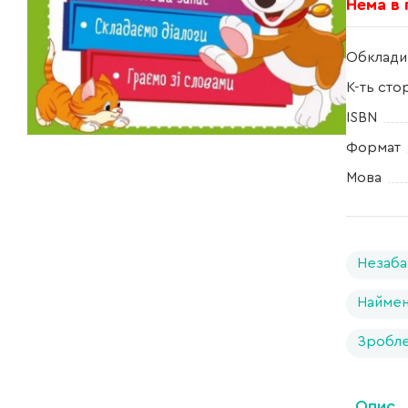
Нема в
Обклади
К-ть сто
ISBN
Формат
Мова
Незаба
Найме
Зробле
Опис