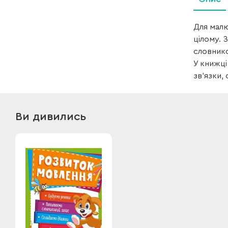
Для малю
цілому. 
словнико
У книжці
зв’язки,
Ви дивились