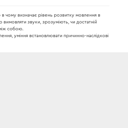
то в чому визначає рівень розвитку мовлення в
о вимовляти звуки, зрозуміють, чи достатній
 між собою.
ення, уміння встановлювати причинно-наслідкові