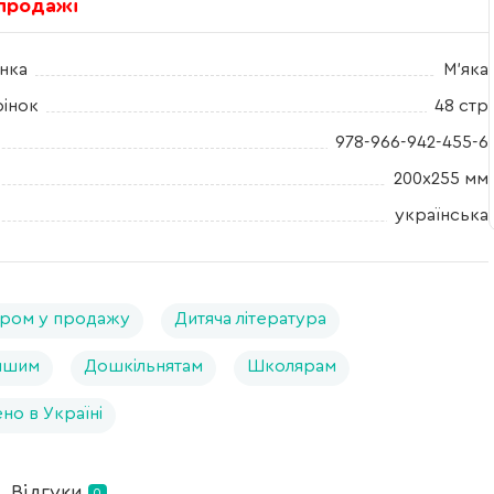
 продажі
нка
М'яка
рінок
48 стр
978-966-942-455-6
200х255 мм
українська
ром у продажу
Дитяча література
ншим
Дошкільнятам
Школярам
но в Україні
Відгуки
0