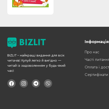
Інформація
Про нас
BIZLIT – найкращі видання для всіх
Часті питанн
читачів! Купуй легко й вигідно —
читай із задоволенням у будь-який
Оплата і дос
час!
Сертифікати