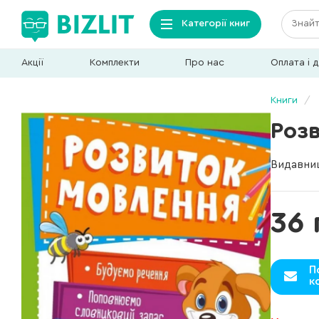
Категорії книг
Акції
Комплекти
Про нас
Оплата і 
Книги
Роз
Видавни
36 
П
к