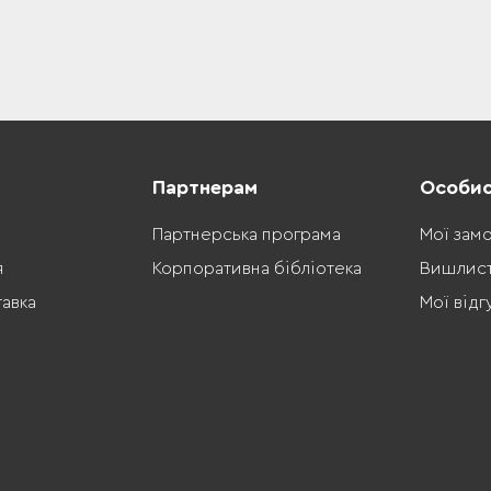
Партнерам
Особис
Партнерська програма
Мої зам
я
Корпоративна бібліотека
Вишлис
тавка
Мої відг