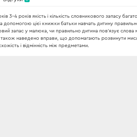
ків 3–4 років якість і кількість словникового запасу бага
За допомогою цієї книжки батьки навчать дитину правильн
вий запас у малюка, чи правильно дитина пов’язує слова
 також наведено вправи, що допомагають розвинути мисл
 схожість і відмінність між предметами.