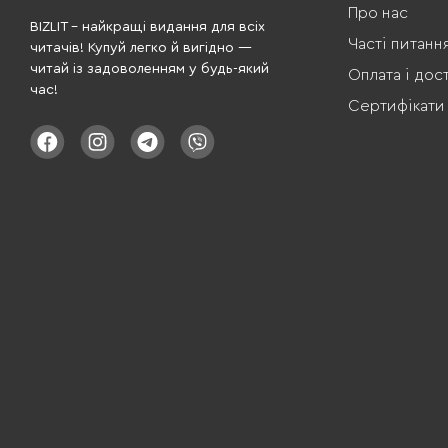
Про нас
BIZLIT – найкращі видання для всіх
Часті питанн
читачів! Купуй легко й вигідно —
читай із задоволенням у будь-який
Оплата і дос
час!
Сертифікати