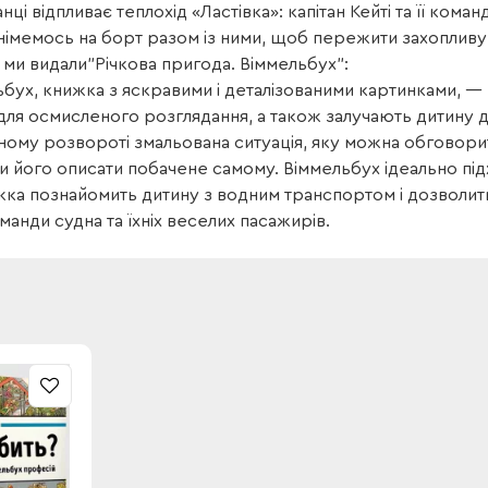
нці відпливає теплохід «Ластівка»: капітан Кейті та її кома
днімемось на борт разом із ними, щоб пережити захопливу
 ми видали"Річкова пригода. Віммельбух":
ьбух, книжка з яскравими і деталізованими картинками, — 
для осмисленого розглядання, а також залучають дитину д
ному розвороті змальована ситуація, яку можна обговорит
и його описати побачене самому. Віммельбух ідеально пі
жка познайомить дитину з водним транспортом і дозволить
манди судна та їхніх веселих пасажирів.