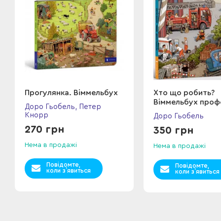
Прогулянка. Віммельбух
Хто що робить?
Віммельбух проф
Доро Гьобель, Петер
Кнорр
Доро Гьобель
270 грн
350 грн
Нема в продажі
Нема в продажі
Повідомте,
Повідомте,
коли з`явиться
коли з`явиться