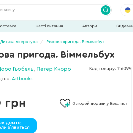
доставка
Часті питання
Автори
Видавн
Дитяча література
Річкова пригода. Віммельбух
ова пригода. Віммельбух
Доро Гьобель
,
Петер Кнорр
Код товару: 116099
цтво:
Artbooks
 грн
0
людей додали у Вишлист
овідомте,
оли з`явиться