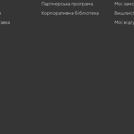
Партнерська програма
Мої зам
я
Корпоративна бібліотека
Вишлис
тавка
Мої відг