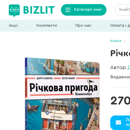
Категорії книг
Акції
Комплекти
Про нас
Оплата і 
Книги
Річк
Автор
Видавни
270
П
к