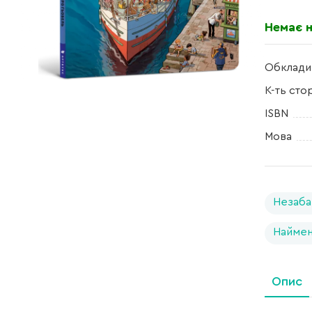
Немає н
Обклади
К-ть сто
ISBN
Мова
Незаба
Найме
Опис