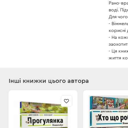
Рано-вра
воді. Пі
Для чого
- Віммел
корисні 
- На кож
заохотит
- Ця кни
життя ко
Інші книжки цього автора