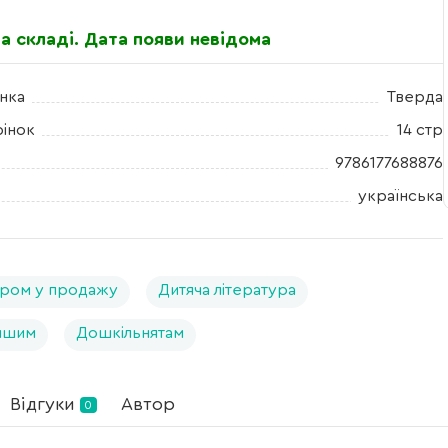
а складі. Дата появи невідома
нка
Тверда
рінок
14 стр
9786177688876
українська
ром у продажу
Дитяча література
ншим
Дошкільнятам
Відгуки
Автор
0