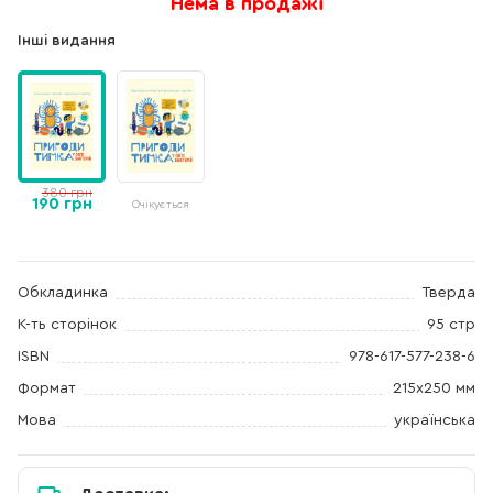
Нема в продажі
Інші видання
380 грн
190 грн
Очікується
Обкладинка
Тверда
К-ть сторінок
95 стр
ISBN
978-617-577-238-6
Формат
215х250 мм
Мова
українська