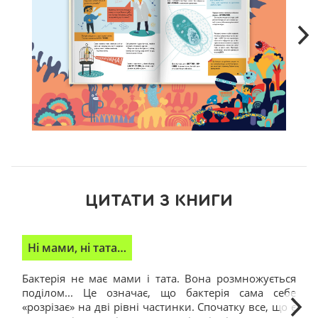
ЦИТАТИ З КНИГИ
Ні мами, ні тата…
І
Бактерія не має мами і тата. Вона розмножується
Ко
поділом... Це означає, що бактерія сама себе
до
«розрізає» на дві рівні частинки. Спочатку все, що є
об