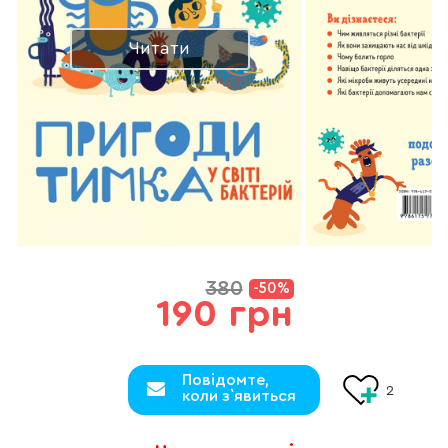
Читати
380
-50%
190 грн
Повідомте,
2
коли з`явиться