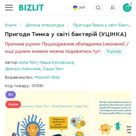
0
УКР
Книги
Дитяча література
Пригоди Тимка у світі бактерій (УЦІНКА)
Пригоди Тимка у світі бактерій (УЦІНКА)
Причина уцінки: Пошкодження обкладинки (незначні) /
інші уцінені книжки можна подивитись тут:
Уцінка
Автор
Алла Тяхт
,
Маша Косовська
,
Дмитро Алексєєв
,
Саша Тяхт
Видавництво:
Моноліт-Bizz
Код товару: 131081
Хіт
Акція