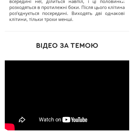
всередині неї, ділиться навпіл, і ці половинки
ім
розходяться в протилежні боки. Після цього клітина
уз
роз’єднується посередині. Виходять дві однакові
ка
клітини, тільки трохи менші.
ВІДЕО ЗА ТЕМОЮ