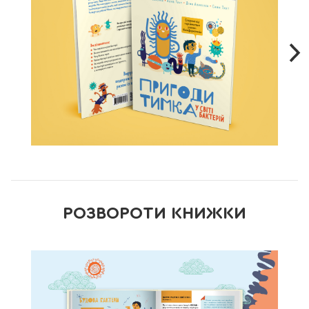
час від часу пропонують провести експеримент і, так би
мовити, відчути себе дослідником.
У підготовці цього видання брали участь справжні вчені-
біоінформатики, тому всі досліди дібрані з розумом —
кожний науковець теж колись був дитиною і добре
пам’ятає, які «відкриття» мали в дитинстві ефект «БУМ».
Поруч із дитиною не нудьгуватимуть і батьки. Наприклад,
мамам буде цікаво дізнатися, які бактерії відповідають за
стрункість або навіщо потрібне щеплення.
Загалом книжка розвиває допитливість, пам’ять, увагу
дитини, розширює кругозір, ознайомлює з різноманітністю
світу і допомагає знайти своє покликання.
РОЗВОРОТИ КНИЖКИ