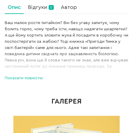
Опис
Відгуки
Автор
0
Ваш малюк росте питайком? Він без угаву запитує, чому
болить горло, чому треба їсти, навіщо надягати шкарпетки?
А ще йому кортить зловити жука й посадити в коробочку чи
поспостерігати за жабою? Тоді книжка «Пригоди Тимка у
світі бактерій» саме для нього. Адже такі запитання і
поведінка дитини свідчать про зацікавленість біологією.
Певна річ, вона ще й слова такого не знає, але вже відчуває
нестримний потяг до пізнання таємниць природи. За
допомогою нашої книжки дитина познайомиться зі світом
Показати повністю
бактерій, знайде відповіді на згадані вище запитання і
дізнається про безліч інших неймовірних речей. Матеріал у
ній подано захопливо й цікаво, щоб навіть найвибагливіші
питайки були задоволені.
ГАЛЕРЕЯ
У книжці розповідають про факти, гіпотези, дослідження,
але при цьому мова видання проста й цілком доступна.
Зрозуміти, про що йдеться, дитині допоможуть яскраві
малюнки, а також герої книжки: Тимко, його тато й мама і...
доброзичливий бактероїд. Щоб дитина могла відпочити,