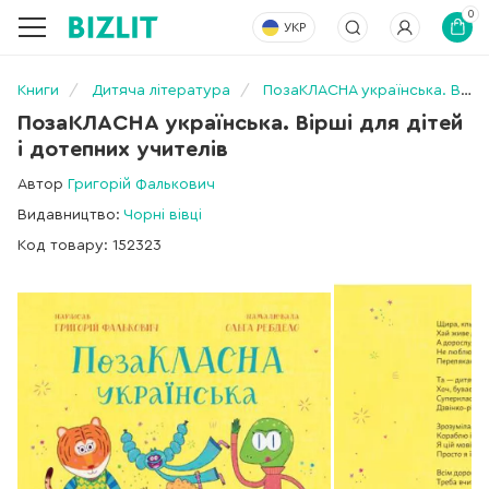
0
УКР
Книги
Дитяча література
ПозаКЛАСНА українська. Вірші для дітей і дотепних учителів
ПозаКЛАСНА українська. Вірші для дітей
і дотепних учителів
Автор
Григорій Фалькович
Видавництво:
Чорні вівці
Код товару: 152323