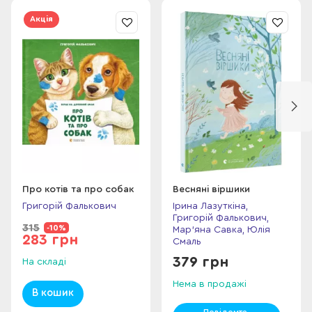
Акція
Про котів та про собак
Весняні віршики
Григорій Фалькович
Ірина Лазуткіна,
Григорій Фалькович,
315
-10%
Мар'яна Савка, Юлія
283 грн
Смаль
379 грн
На складі
Нема в продажі
В кошик