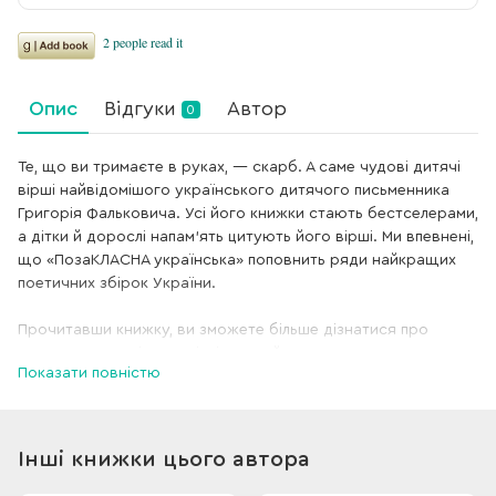
Опис
Відгуки
Автор
0
Те, що ви тримаєте в руках, — скарб. А саме чудові дитячі
вірші найвідомішого українського дитячого письменника
Григорія Фальковича. Усі його книжки стають бестселерами,
а дітки й дорослі напам’ять цитують його вірші. Ми впевнені,
що «ПозаКЛАСНА українська» поповнить ряди найкращих
поетичних збірок України.
Прочитавши книжку, ви зможете більше дізнатися про
частини мови, різноманітні слова й те, як вони
Показати повністю
народжуються, а також про те, що зовсім не страшно
вчити ці складні суфікси, частки й інверсії. «ПозаКЛАСНА
українська» ідеально підійде для діток, які тільки починають
вивчати українську мову в школі, а також для їхніх батьків і
Інші книжки цього автора
вчителів, які хочуть їм у цьому допомогти або просто
дістати задоволення від класної поезії.