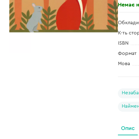
Немає н
Обклади
К-ть сто
ISBN
Формат
Мова
Незаба
Найме
Опис