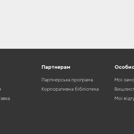
Партнерам
Особис
Партнерська програма
Мої зам
я
Корпоративна бібліотека
Вишлис
тавка
Мої відг