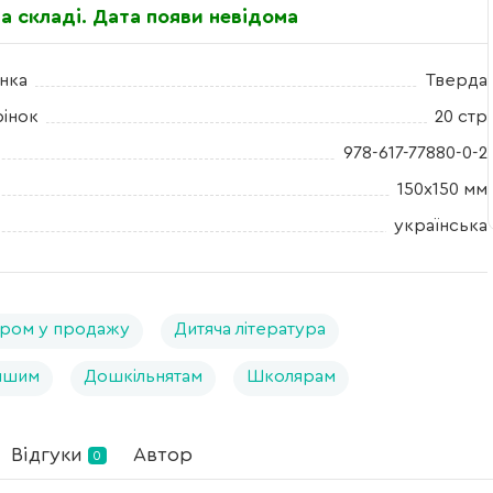
а складі. Дата появи невідома
нка
Тверда
рінок
20 стр
978-617-77880-0-2
150х150 мм
українська
ром у продажу
Дитяча література
ншим
Дошкільнятам
Школярам
Відгуки
Автор
0