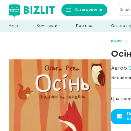
Категорії книг
Акції
Комплекти
Про нас
Оплата і 
Книги
Осі
Автор
Видавни
Ціна фор
П
к