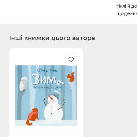
Милі й д
щодень» 
Інші книжки цього автора