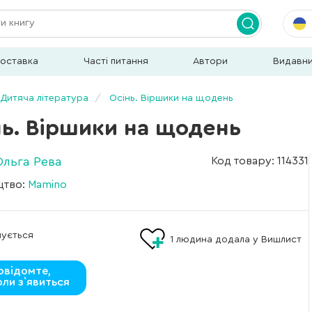
доставка
Часті питання
Автори
Видавн
Дитяча література
Осінь. Віршики на щодень
нь. Віршики на щодень
Ольга Рева
Код товару: 114331
цтво:
Mamino
мується
1
людина додала у Вишлист
овідомте,
оли з`явиться