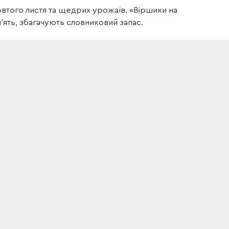
овтого листя та щедрих урожаїв. «Віршики на
'ять, збагачують словниковий запас.