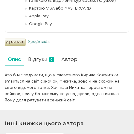
Готівкою (в відділенні кур'єрської служби)
Картою VISA або MASTERCARD
Apple Pay
Google Pay
Опис
Відгуки
Автор
0
Хто б міг подумати, що у славетного Кирила Кожум'яки
з'явиться на світ синочок, Микитка, зовсім не схожий на
свого відомого татка! Хоч наш Микитка і зростом не
вийшов, і силу батьківську не успадкував, однак випала
йому доля рятувати всенький світ.
Інші книжки цього автора