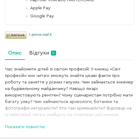
Apple Pay
Google Pay
Опис
Відгуки
0
Час знайомити дітей зі світом професій! У книжці «Світ
професій» юні читачі зможуть знайти цікаві факти про
роботу та заняття у різних галузях. Чим займається інженер
на будівельному майданчику? Навіщо лікарі
використовують рентген? Чому сценаристам потрібно мати
багату уяву? Чим займаються археологи, ботаніки та
фотографи-натуралісти? Хто такі криміналісти? Відповіді на
ці запитання читачі знайдуть на сторінках цієї книжки.
Зрозумілий виклад, яскраві ілюстрації та інтерактивні
Показати повністю
елементи-віконечка зроблять першу зустріч зі світом
різноманітних професій не лише пізнавальною, а й веселою.