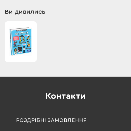
«Світ професій» — це одинадцята книжка з улюбленої серії
«Маленькі дослідники» у видавництві #книголав. Перше
Ви дивились
видання «Моє дивовижне тіло» стало абсолютним
бестселером і поповнило домашні бібліотеки майже 30 000
українців, разом із ним до лідерів увійшли: «Світ тварин»,
«Динозаври», «Космічний світ», «Підводний світ» та
«Транспорт».
Контакти
РОЗДРІБНІ ЗАМОВЛЕННЯ