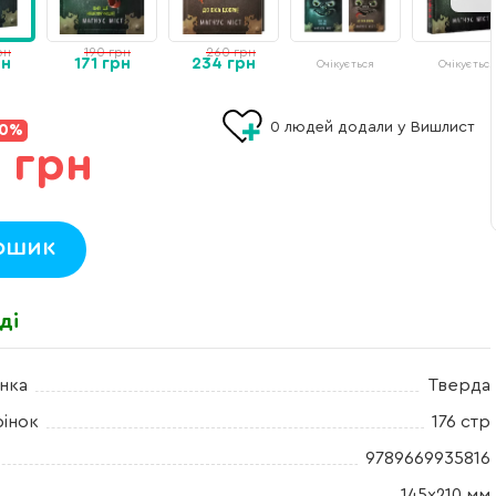
рн
190 грн
260 грн
рн
171 грн
234 грн
Очікується
Очікується
0
людей додали у Вишлист
10%
 грн
ошик
ді
нка
Тверда
рінок
176 стр
9789669935816
145х210 мм