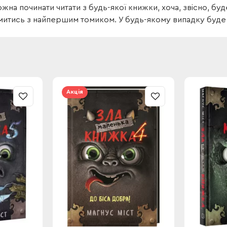
жна починати читати з будь-якої книжки, хоча, звісно, б
итись з найпершим томиком. У будь-якому випадку буде
Акція