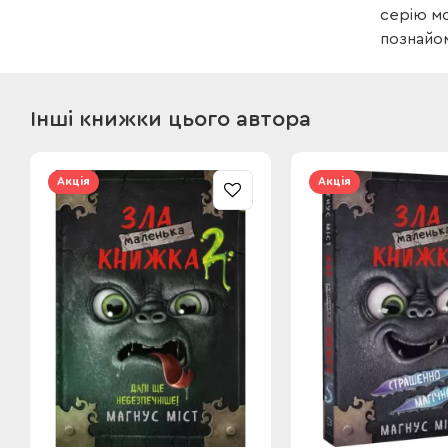
серію мо
познайом
Інші книжки цього автора
Акція
Акція