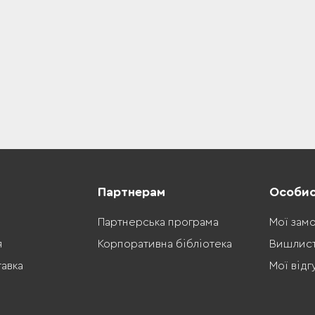
Партнерам
Особис
Партнерська програма
Мої зам
я
Корпоративна бібліотека
Вишлис
тавка
Мої відг