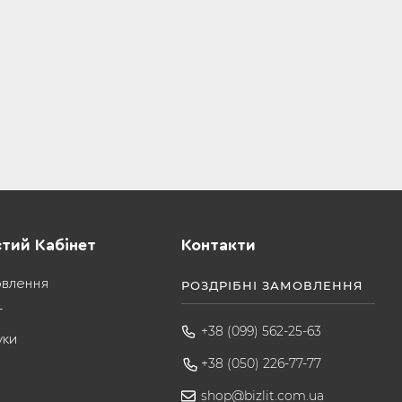
тий Кабінет
Контакти
овлення
РОЗДРІБНІ ЗАМОВЛЕННЯ
т
+38 (099) 562-25-63
уки
+38 (050) 226-77-77
shop@bizlit.com.ua