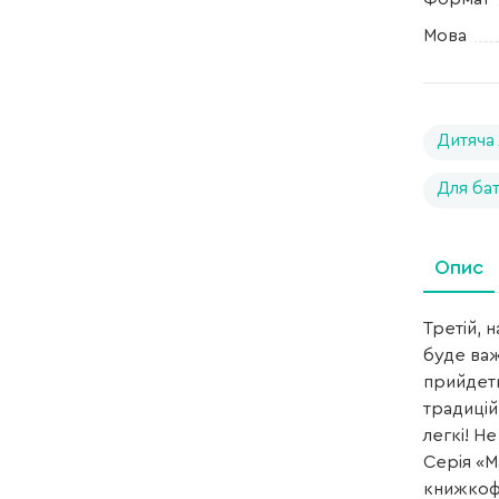
Мова
Дитяча
Для бат
Опис
Третій, 
буде важ
прийдеть
традицій
легкі! Н
Серія «М
книжкофа