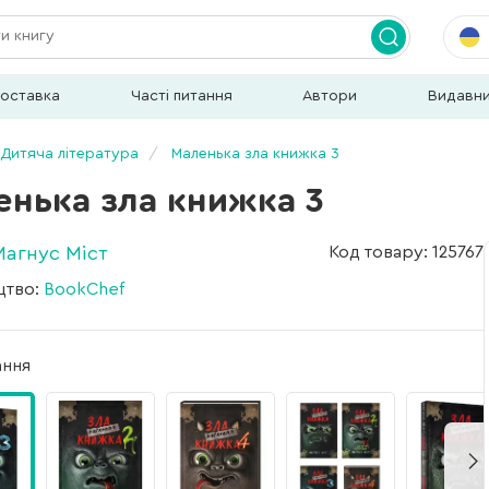
доставка
Часті питання
Автори
Видавн
Дитяча література
Маленька зла книжка 3
енька зла книжка 3
Магнус Міст
Код товару: 125767
цтво:
BookChef
ання