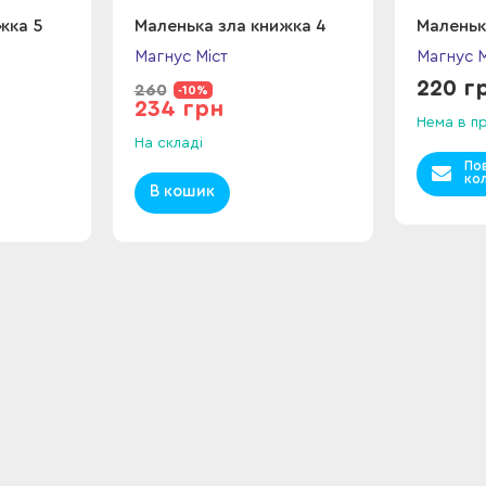
жка 5
Маленька зла книжка 4
Маленьк
Магнус Міст
Магнус М
220 г
260
-10%
234 грн
Нема в п
На складі
По
кол
В кошик