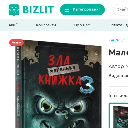
Категорії книг
Акції
Комплекти
Про нас
Оплата і 
Книги
Акція
Мал
Автор
Видавни
Інші вид