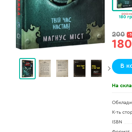
200 г
180 г
200
-
180
В к
На скла
Обклади
К-ть сто
ISBN
Формат