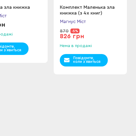
а зла книжка
Комплект Маленька зла
книжка (з 4х книг)
іст
Магнус Міст
рн
870
-5%
родажі
826 грн
Нема в продажі
відомте,
и з`явиться
Повідомте,
коли з`явиться