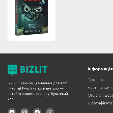
Інформація
Про нас
BIZLIT – найкращі видання для всіх
Часті питанн
читачів! Купуй легко й вигідно —
читай із задоволенням у будь-який
Оплата і дос
час!
Сертифікати