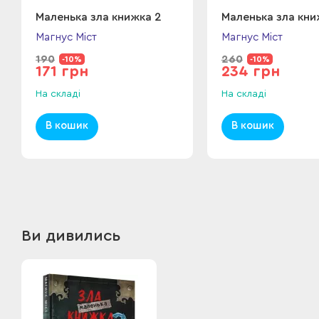
Маленька зла книжка 2
Маленька зла кни
Магнус Міст
Магнус Міст
190
260
-10%
-10%
171 грн
234 грн
На складі
На складі
В кошик
В кошик
Ви дивились