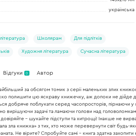
українська
 література
Школярам
Для підлітків
ьків
Художня література
Сучасна література
Відгуки
Автор
0
найбільший за обсягом томик з серії маленьких злих книжок
ко полишити цю яскраву книжечку, аж допоки не дійде до
ся добряче поблукати серед часопросторів, пірнаючи у к
но вирішуючи задачі та ламаючи голови над головоломк
е довіряйте – шукайте підступи та хитрощі! Інакше не вирв
ала зла книжка» з тих, хто може перевернути світ будь-як
ната. Не вірите? Спробуйте самі – книга здатна захопити 