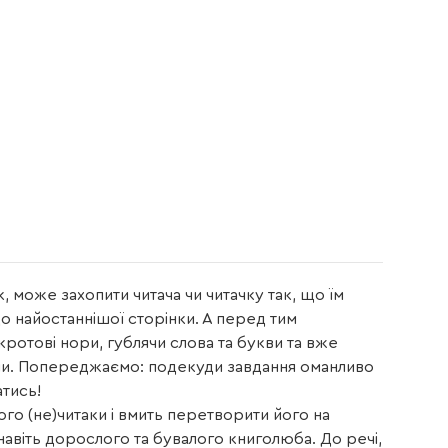
, може захопити читача чи читачку так, що їм
 найостаннішої сторінки. А перед тим
ротові нори, гублячи слова та букви та вже
ами. Попереджаємо: подекуди завдання оманливо
атись!
ого (не)читаки і вмить перетворити його на
навіть дорослого та бувалого книголюба. До речі,