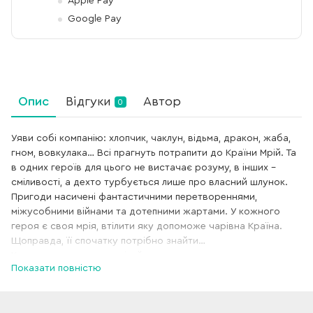
Apple Pay
Google Pay
Опис
Відгуки
Автор
0
Уяви собі компанію: хлопчик, чаклун, відьма, дракон, жаба,
гном, вовкулака… Всі прагнуть потрапити до Країни Мрій. Та
в одних героїв для цього не вистачає розуму, в інших –
сміливості, а дехто турбується лише про власний шлунок.
Пригоди насичені фантастичними перетвореннями,
міжусобними війнами та дотепними жартами. У кожного
героя є своя мрія, втілити яку допоможе чарівна Країна.
Щоправда, її спочатку потрібно знайти…
Книга призначена для дітей молодшого та середнього
Показати повністю
шкільного віку.