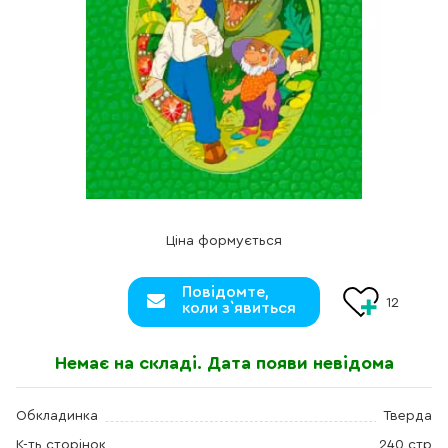
Ціна формується
Повідомте,
12
коли з`явиться
Немає на складі. Дата появи невідома
Обкладинка
Тверда
К-ть сторінок
240 стр