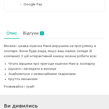
Google Pay
Опис
Відгуки
0
Весела і цікава кішечка Маня вирушила на прогулянку в
зоопарк. Вона буде рада, якщо ваш малюк складе їй
компанію! У цій інтерактивній книжці можна робити все:
Чітать віршики про пригоди кішечки Мані в зоопарку
Шукати і заглядати в віконця
Знайомиться з незвичайними тваринами
Крутіть механізми
Розвивайся і грай!
Ви дивились