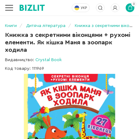
0
УКР
Книги
Дитяча література
Книжка з секретними віконцями + рухомі елементи. Як кішка Маня в зоопарк ходила
Книжка з секретними віконцями + рухомі
елементи. Як кішка Маня в зоопарк
ходила
Видавництво:
Crystal Book
Код товару: 111969