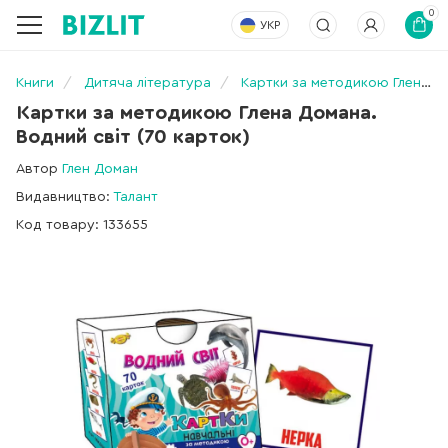
0
УКР
Книги
Дитяча література
Картки за методикою Глена Домана. Водний світ (70 карток)
Картки за методикою Глена Домана.
Водний світ (70 карток)
Автор
Глен Доман
Видавництво:
Талант
Код товару: 133655