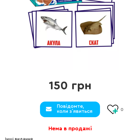
150 грн
Повідомте,
0
коли з`явиться
Нема в продажі
Інші видання