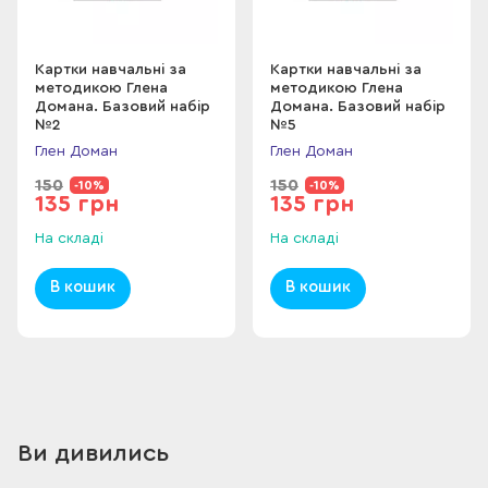
барабуля, дорадо, сибас.
Комплектація: картки навчальні – 70 шт.
Картки навчальні за
Картки навчальні за
методикою Глена
методикою Глена
Домана. Базовий набір
Домана. Базовий набір
№2
№5
Глен Доман
Глен Доман
150
150
-10%
-10%
135 грн
135 грн
На складі
На складі
В кошик
В кошик
Ви дивились