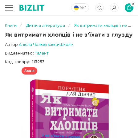
0
УКР
Книги
Дитяча література
Як витримати хлопців і не з’їхати з глузду
Як витримати хлопців і не з’їхати з глузду
Автор
Анієла Чольвінська-Школік
Видавництво:
Талант
Код товару: 113257
Акція