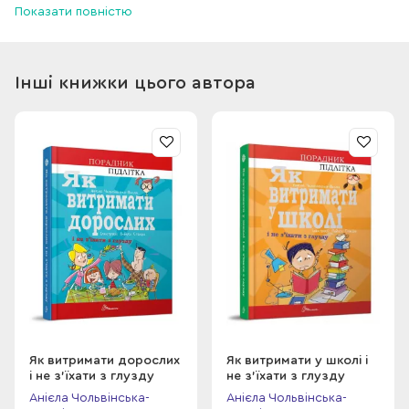
Показати повністю
більш впевнено почувати себе в їхньому товаристві.
Інші книжки цього автора
Як витримати дорослих
Як витримати у школі і
і не з’їхати з глузду
не з’їхати з глузду
Анієла Чольвінська-
Анієла Чольвінська-