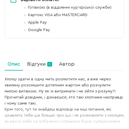
Готівкою (в відділенні кур'єрської служби)
Картою VISA або MASTERCARD
Apple Pay
Google Pay
Опис
Відгуки
Автор
0
Хлопці здатні в одну мить розлютити нас, а вже через
хвилину розсмішити дотепним жартом або розчулити
милою витівкою. Ну як їх витримати і не зійти з розуму?!
Прочитай довідник, і дізнаєшся, хто такі хлопчики насправді
і чому саме такі.
Крім того, тут ти знайдеш відповіді на інші питання, які
цікавлять тебе ще більше: про що і як розмовляти з хлопцем,
як вести себе на побаченні і стримати бурю суперечливих
емоцій. Дізнайся більше про світ хлопців, щоб краще та