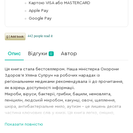
Картою VISA або MASTERCARD
Apple Pay
Google Pay
Опис
Відгуки
Автор
0
Ця книга стала бестселлером. Наша міністерка Охорони
Здоров’я Уляна Супрун на робочих нарадах із
регіональними медиками рекомендувала її до прочитання,
як взірець доступності інформації.
Мікроби, віруси, бактерії, грибки, бацили, немовлята,
пеніцилін, людській мікробом, какунці, овочі, щеплення,
шкіра, антибактеріальне мило, аутизм – це лишень десята
частина ключових слів у книзі. Ця книга легко, смішно,
пізнавально познайомить дитину від 3-х років про її
Показати повністю
мікробіом.