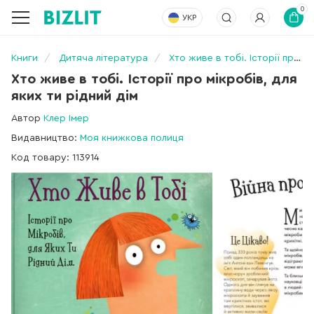
0
УКР
Книги
Дитяча література
Хто живе в тобі. Історії про мікробів, для яких ти рідний дім
Хто живе в тобі. Історії про мікробів, для
яких ти рідний дім
Автор
Клер Імер
Видавництво:
Моя книжкова полиця
Код товару: 113914