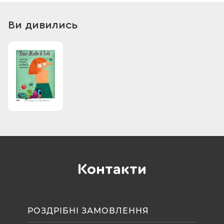
Від чого залежить кількість та якість наших мікробиків в
організмі?
Ви дивились
Хто з мікроскопічних істоток твій друг, а хто поганець?
Коли науковці дізналися про їх тьму-тмущу?
Та чому антибактеріальне мило скоріше шкодить нашому
здоров’ю, аніж захищає?
Як працюють антибіотики та фаги?
Чи потрібно робити щеплення?
І врешті-решт чи потрібно чистити зубки?
З анекдотами та реальними цифрами і цікавинками розкаже
про мікросвіт людини канадська дослідниця і письменниця.
Контакти
РОЗДРІБНІ ЗАМОВЛЕННЯ