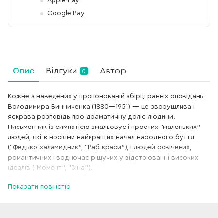
Apple Pay
Google Pay
Опис
Відгуки
Автор
0
Кожне з наведених у пропонованій збірці ранніх оповідань
Володимира Винниченка (1880—1951) — це зворушлива і
яскрава розповідь про драматичну долю людини.
Письменник із симпатією змальовує і простих “маленьких”
людей, які є носіями найкращих начал народного буття
(“Федько-халамидник”, “Раб краси”), і людей освічених,
романтичних і водночас рішучих у відстоюванні високих
ідеалів (“Момент”, “Зіна”).
Разом з тим він далекий від сентиментального замилування і
Показати повністю
часом безжально сатиричний у зображенні рідного
українства, проявів самозакоханості чи пристосуванства
(“Уміркований” та “щирий”). Ці оповідання належать до