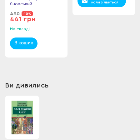
коли з`явиться
Яновський
490
-10%
441 грн
На складі
В кошик
Ви дивились