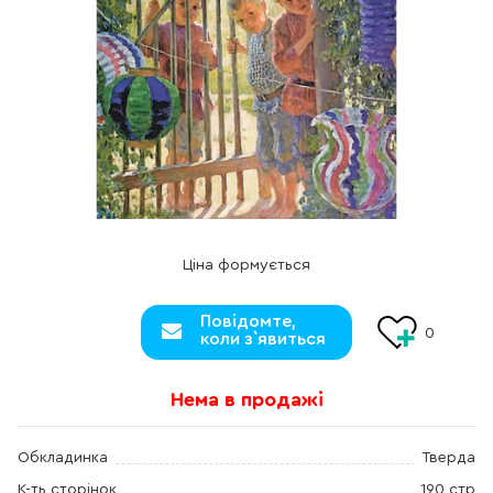
Ціна формується
Повідомте,
0
коли з`явиться
Нема в продажі
Обкладинка
Тверда
К-ть сторінок
190 стр