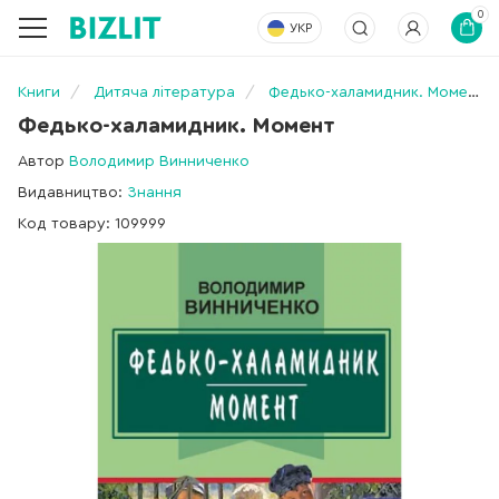
0
УКР
Книги
Дитяча література
Федько-халамидник. Момент
Федько-халамидник. Момент
Автор
Володимир Винниченко
Видавництво:
Знання
Код товару: 109999