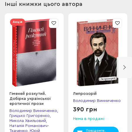
найкращої частини творчої спадщини письменника та
Інші книжки цього автора
зберігають свою худож­ню цінність і сьогодні.
Акція
Гіменей розкутий.
Лепрозорій
Добірка української
Володимир Винниченко
еротичної прози
390 грн
Володимир Винниченко,
Грицько Григоренко,
Нема в продажі
Микола Хвильовий,
Наталія Романович-
Ткаченко, Юрій
Повідомте,