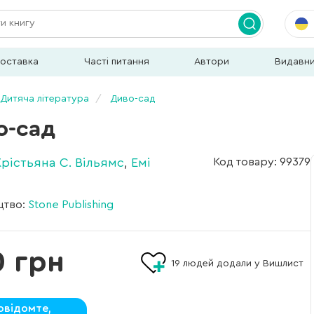
доставка
Часті питання
Автори
Видавн
Дитяча література
Диво-сад
о-сад
Крістьяна С. Вільямс
,
Емі
Код товару: 99379
цтво:
Stone Publishing
0 грн
19
людей додали у Вишлист
овідомте,