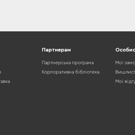
Партнерам
Особис
Партнерська програма
Мої зам
я
Корпоративна бібліотека
Вишлис
тавка
Мої відг