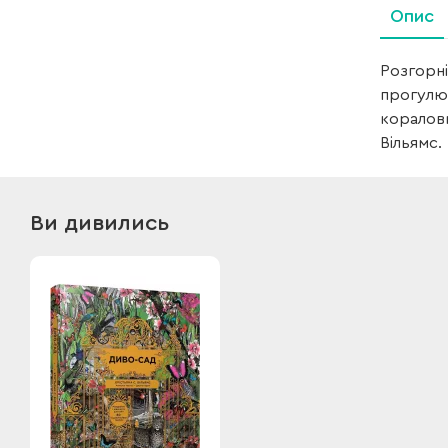
Опис
Розгорні
прогулюю
коралови
Вільямс.
Ви дивились