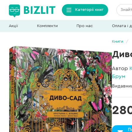
Категорії книг
Акції
Комплекти
Про нас
Оплата і 
Книги
Див
Автор
Брум
Видавни
28
П