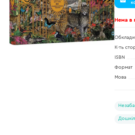
к
Нема в
Обклади
К-ть сто
ISBN
Формат
Мова
Незаба
Дошкіл