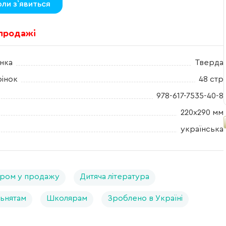
оли з`явиться
 продажі
нка
Тверда
рінок
48 стр
978-617-7535-40-8
220х290 мм
українська
ром у продажу
Дитяча література
ьнятам
Школярам
Зроблено в Україні