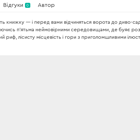
Відгуки
Автор
0
ть книжку — і перед вами відчиняться ворота до диво-саду
чись п’ятьма неймовірними середовищами, де буяє розмаї
й риф, лісисту місцевість і гори з приголомшливими ілюст