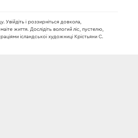
. Увійдіть і роззирніться довкола,
те життя. Дослідіть вологий ліс, пустелю,
раціями ісландської художниці Крістьяни С.