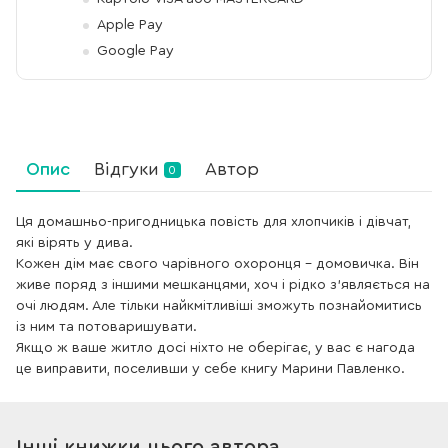
Apple Pay
Google Pay
Опис
Відгуки
Автор
0
Ця домашньо-пригодницька повість для хлопчиків і дівчат,
які вірять у дива.
Кожен дім має свого чарівного охоронця – домовичка. Він
живе поряд з іншими мешканцями, хоч і рідко з’являється на
очі людям. Але тільки найкмітливіші зможуть познайомитись
із ним та потоваришувати.
Якщо ж ваше житло досі ніхто не оберігає, у вас є нагода
це виправити, поселивши у себе книгу Марини Павленко.
Інші книжки цього автора