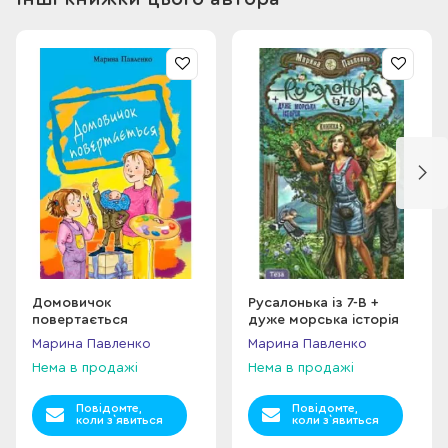
Домовичок
Русалонька із 7-В +
повертається
дуже морська історія
Марина Павленко
Марина Павленко
Нема в продажі
Нема в продажі
Повідомте,
Повідомте,
коли з`явиться
коли з`явиться