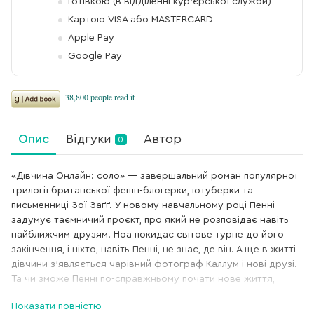
Готівкою (в відділенні кур'єрської служби)
Картою VISA або MASTERCARD
Apple Pay
Google Pay
Опис
Відгуки
Автор
0
«Дівчина Онлайн: соло» — завершальний роман популярної
трилогії британської фешн-блогерки, ютуберки та
письменниці Зої Заґґ. У новому навчальному році Пенні
задумує таємничий проєкт, про який не розповідає навіть
найближчим друзям. Ноа покидає світове турне до його
закінчення, і ніхто, навіть Пенні, не знає, де він. А ще в житті
дівчини з’являється чарівний фотограф Каллум і нові друзі.
Та чи зможе Пенні по-справжньому почати нове життя,
якщо здається, що за кожним рогом на неї чатує привид
Показати повністю
Ноа? Читайте у третій частині.