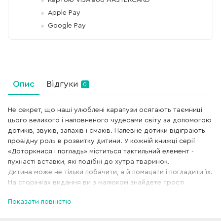
Apple Pay
Google Pay
Опис
Відгуки
0
Не секрет, що наші улюблені карапузи осягають таємниці
цього великого і наповненого чудесами світу за допомогою
дотиків, звуків, запахів і смаків. Напевне дотики відіграють
провідну роль в розвитку дитини. У кожній книжці серії
«Доторкнися і погладь» міститься тактильний елемент -
пухнасті вставки, які подібні до хутра тваринок.
Дитина може не тільки побачити, а й помацати і погладити їх.
На сторінках видання ви з малюком знайдете прості
віршики, які так легко запам’ятовуються, а також потішні
Показати повністю
завдання для малечі. Час, проведений з цією книгою,
принесе величезне задоволення крихіткам і дозволить їм в