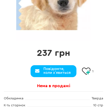
237 грн
Повідомте,
1
коли з`явиться
Нема в продажі
Обкладинка
Тверда
К-ть сторінок
10 стр