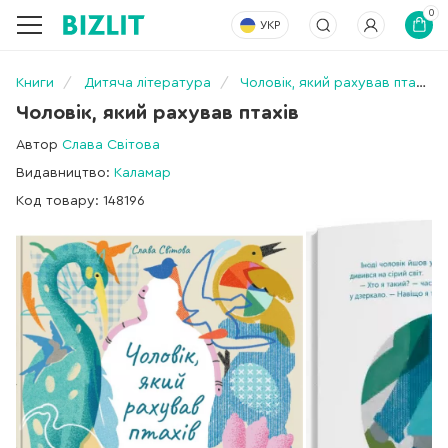
0
УКР
Книги
Дитяча література
Чоловік, який рахував птахів
Чоловік, який рахував птахів
Автор
Слава Свiтова
Видавництво:
Каламар
Код товару: 148196