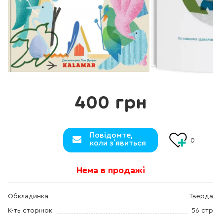
400 грн
Повідомте,
0
коли з`явиться
Нема в продажі
Обкладинка
Тверда
К-ть сторінок
56 стр