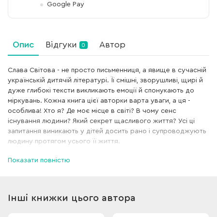
Google Pay
Опис
Відгуки
Автор
0
Слава Світова - не просто письменниця, а явище в сучасній
українській дитячій літературі. Її смішні, зворушливі, щирі й
дуже глибокі тексти викликають емоції й спонукають до
міркувань. Кожна книга цієї авторки варта уваги, а ця -
особлива! Хто я? Де моє місце в світі? В чому сенс
існування людини? Який секрет щасливого життя? Усі ці
запитання виникають у дітей досить рано і супроводжують
людину протягом усього її життя.
Показати повністю
Книга "Чоловік, який рахував птахів" у дуже поетичній і
легкій формі дає відповіді на ці, здавалося б, дуже непрості
питання. Книга прищеплює читачам відповідальність за світ
навколо, надихає жити так, щоб простір поруч ставав
Інші книжки цього автора
гарнішим, зручнішим, кращим. Ілюстрації до книги
намалювала Галя Вергелес, і якщо ви не знаєте, як