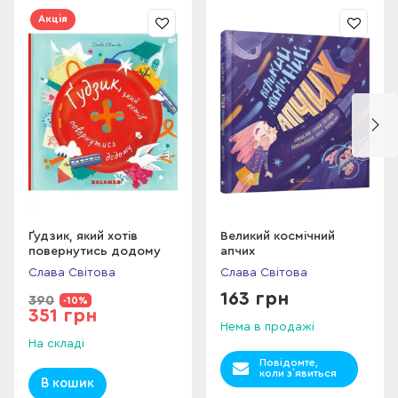
малювати емоції, внутрішні стани, переживання -
Акція
обов'язково погортайте цю книгу! Сторінка за сторінкою
читачі не просто читатимуть опис, а бачитимуть на власні
очі, як змінювався стан головного героя - від пригнічення
до гармонії.
Історія, описана в цій книзі, буде зрозумілою вже в
семирічному віці, її буде цікаво обговорити з
молодшокласниками. Вона заграє новими фарбами у
передпідлітковому і підлітковому віці. Й абсолютно точно
заворожить своєю глибиною дорослих. Барвиста, якісна,
великого розміру книга - чудовий подарунок для дитини. Це
не та книга, яку захочеться продати чи подарувати, один
Ґудзик, який хотів
Великий космічний
повернутись додому
апчих
раз прочитавши. Історію чоловіка, який рахував птахів
хочеться мати на книжковій полиці й час від часу
Слава Свiтова
Слава Свiтова
перечитувати - в різних настроях і емоційних станах.
163 грн
390
-10%
351 грн
Нема в продажі
На складі
Повідомте,
коли з`явиться
В кошик