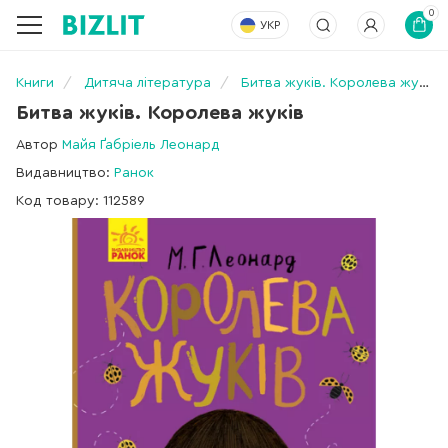
0
УКР
Книги
Дитяча література
Битва жуків. Королева жуків
Битва жуків. Королева жуків
Автор
Майя Ґабріель Леонард
Видавництво:
Ранок
Код товару: 112589