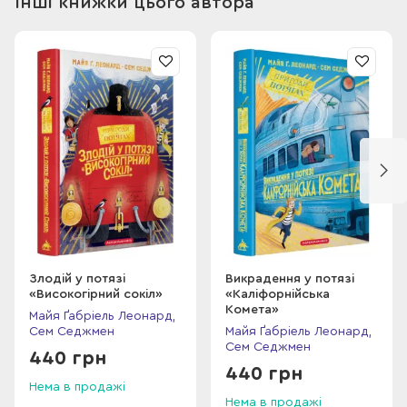
Інші книжки цього автора
Лукреція Каттер за вишуканими сукнями.
Злодій у потязі
Викрадення у потязі
«Високогірний сокіл»
«Каліфорнійська
Комета»
Майя Ґабріель Леонард,
Сем Седжмен
Майя Ґабріель Леонард,
Сем Седжмен
440 грн
440 грн
Нема в продажі
Нема в продажі