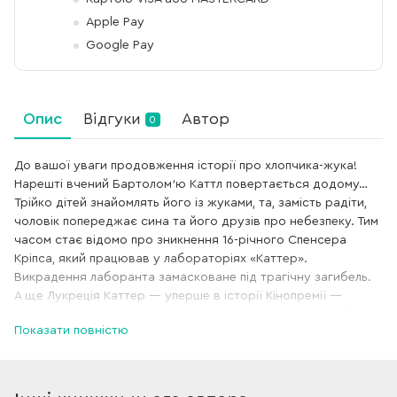
Apple Pay
Google Pay
Опис
Відгуки
Автор
0
До вашої уваги продовження історії про хлопчика-жука!
Нарешті вчений Бартолом’ю Каттл повертається додому…
Трійко дітей знайомлять його із жуками, та, замість радіти,
чоловік попереджає сина та його друзів про небезпеку. Тим
часом стає відомо про зникнення 16-річного Спенсера
Кріпса, який працював у лабораторіях «Каттер».
Викрадення лаборанта замасковане під трагічну загибель.
А ще Лукреція Каттер — уперше в історії Кінопремії —
вирішує створити одяг для номінанток, серед яких — її
Показати повністю
дочка Новак… І знову Даркус, Бертольт і Віргінія починають
власне розслідування. Діти заінтриговані таємничим
зникненням юного Кріпса. До того ж, їх цікавить, як це
пов’язано із забутим «Проектом Фабр» та що приховує