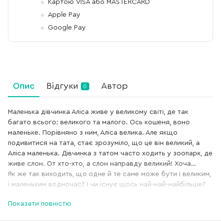
Картою VISA або MASTERCARD
Apple Pay
Google Pay
Опис
Відгуки
Автор
0
Маленька дівчинка Аліса живе у великому світі, де так
багато всього: великого та малого. Ось кошеня, воно
маленьке. Порівняно з ним, Аліса велика. Але якщо
подивитися на тата, стає зрозуміло, що це він великий, а
Аліса маленька. Дівчинка з татом часто ходить у зоопарк, де
живе слон. От хто-хто, а слон направду великий! Хоча…
Як же так виходить, що одне й те саме може бути і великим,
і маленьким водночас? І чи існує щось най-най-найбільше?
Тато розповів Алісі, що Всесвіт настільки великий, що не має
Показати повністю
ні початку, ні кінця. Але дівчинка знає точно: є дещо інше
безкінечно велике — матусина любов. Може, вона більша