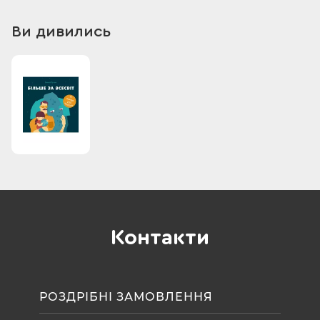
навіть за Всесвіт? Аліса міркує про це і запрошує читачів
теж замислитися.
Ви дивились
Книжка «Більше за Всесвіт» знайомить з поняттями «велике»
та «маленьке», учить спостерігати за навколишнім світом,
порівнювати, думати та замислюватися не лише про
найбільше, а й про найважливіше у світі. Книжку доповнено
набором наліпок, якими маленькі читачі можуть
оздоблювати сторінки книжки, власні малюнки або ж свої
улюблені речі. Мильні бульбашки, птахи, хмарки, сердечка і
ціла Сонячна система — разом понад 100 наліпок, з якими
читання стане ще цікавішим!
Контакти
РОЗДРІБНІ ЗАМОВЛЕННЯ