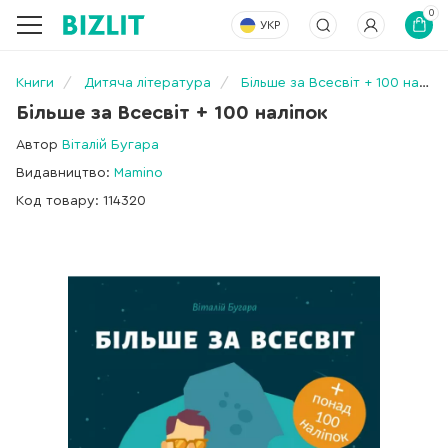
0
УКР
Книги
Дитяча література
Більше за Всесвіт + 100 наліпок
Більше за Всесвіт + 100 наліпок
Автор
Віталій Бугара
Видавництво:
Mamino
Код товару: 114320