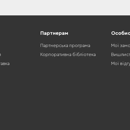
Партнерам
Особис
Партнерська програма
Мої зам
я
Корпоративна бібліотека
Вишлис
тавка
Мої відг