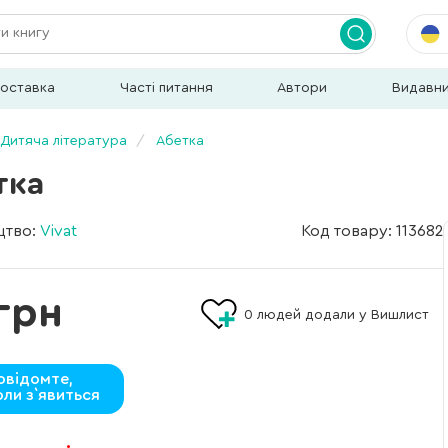
доставка
Часті питання
Автори
Видавн
Дитяча література
Абетка
тка
цтво:
Vivat
Код товару: 113682
грн
0
людей додали у Вишлист
овідомте,
оли з`явиться