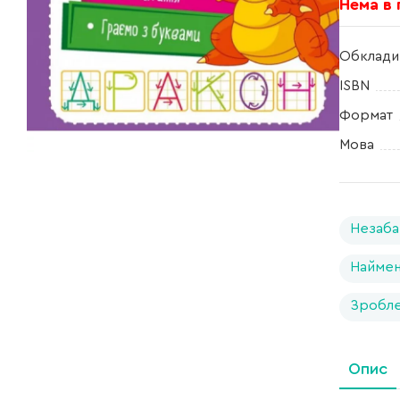
Нема в
Обклади
ISBN
Формат
Мова
Незаба
Найме
Зробле
Опис