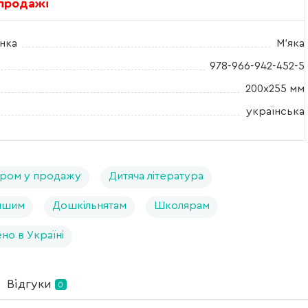
 продажі
нка
М'яка
978-966-942-452-5
200х255 мм
українська
ром у продажу
Дитяча література
ншим
Дошкільнятам
Школярам
но в Україні
Відгуки
0