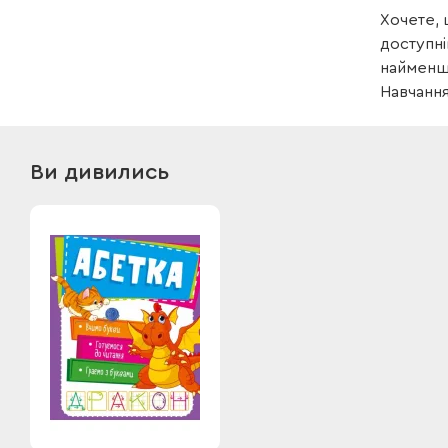
Хочете, 
доступні
найменши
Навчання
Ви дивились