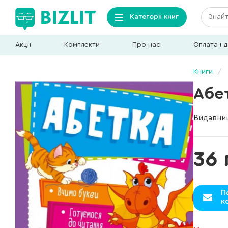
Категорії книг
Акції
Комплекти
Про нас
Оплата і 
Книги
Абе
Видавни
36 
П
к