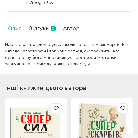
Google Pay
Опис
Відгуки
Автор
0
Мартінова нестримна уява інколи грає з ним злі жарти. Він
уявляє катастрофи і так хвилюється, аж тремтить. Але
одного разу його мама вирішує перетворити страхи
хлопчина на… пригоди! А якщо попереду...
Інші книжки цього автора