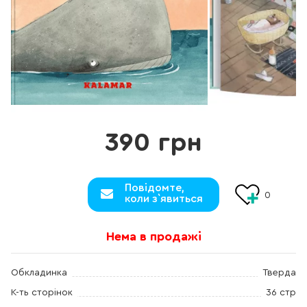
390 грн
Повідомте,
0
коли з`явиться
Нема в продажі
Обкладинка
Тверда
К-ть сторінок
36 стр