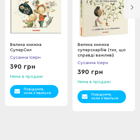
Велика книжка
Велика книжка
СуперСил
суперскарбів (тих, що
справді важливі)
Сусанна Ісерн
Сусанна Ісерн
390 грн
390 грн
Нема в продажі
Нема в продажі
Повідомте,
коли з`явиться
Повідомте,
коли з`явиться