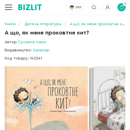
0
УКР
Книги
Дитяча література
А що, як мене проковтне кит?
А що, як мене проковтне кит?
Автор
Сусанна Ісерн
Видавництво:
Каламар
Код товару: 143241