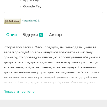
Apple Pay
Google Pay
Опис
Відгуки
Автор
0
Історія про Тасю і Юлю - подруги, які знаходять цікаві та
веселі пригоди! То вони кинуться полювати на шкільну
примару, то проведуть операцію з порятування яблуньки в
дворі, а то і подорож здійснять на повітряній кулі. І те що
все не завжди йде за планом, їх не засмучує, ба навпаки -
дівчатам наймиліша у пригодах несподіваність. Чого тільки
не зазнають вони за рік, випробувавши свою дружбу на
міцність! І як подарунок за випробуване з'явиться у них
друг... А почалося все однієї весняної днини, коли у річку
Показати повністю
шубовснув термос із чаєм.