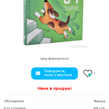
Ціна формується
Повідомте,
1
коли з`явиться
Нема в продажі
Обкладинка
Тверда
К-ть сторінок
168 стр