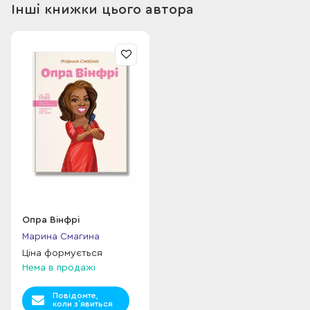
Інші книжки цього автора
Опра Вінфрі
Марина Смагина
Ціна формується
Нема в продажі
Повідомте,
коли з`явиться