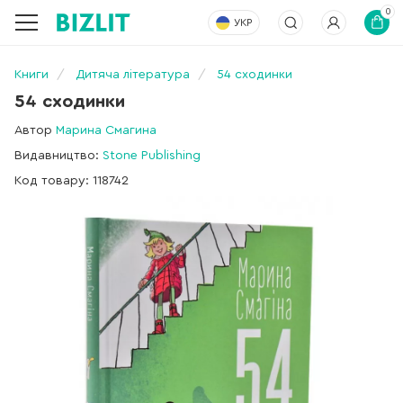
0
УКР
Книги
Дитяча література
54 сходинки
54 сходинки
Автор
Марина Смагина
Видавництво:
Stone Publishing
Код товару: 118742