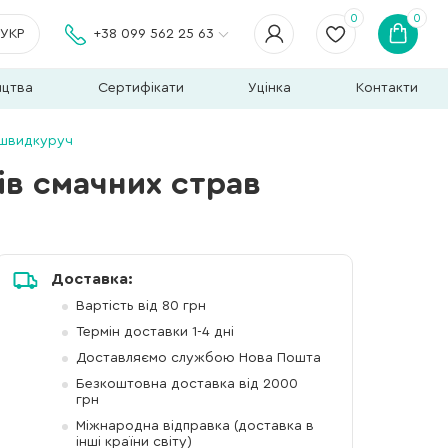
0
0
УКР
+38 099 562 25 63
ицтва
Сертифікати
Уцінка
Контакти
нашвидкуруч
ів смачних страв
Доставка:
Вартість від 80 грн
Термін доставки 1-4 дні
Доставляємо службою Нова Пошта
Безкоштовна доставка від 2000
грн
Міжнародна відправка (доставка в
інші країни світу)