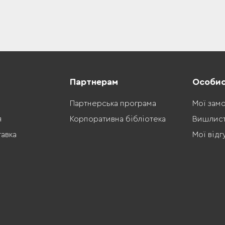
Партнерам
Особис
Партнерська програма
Мої зам
я
Корпоративна бібліотека
Вишлис
тавка
Мої відг