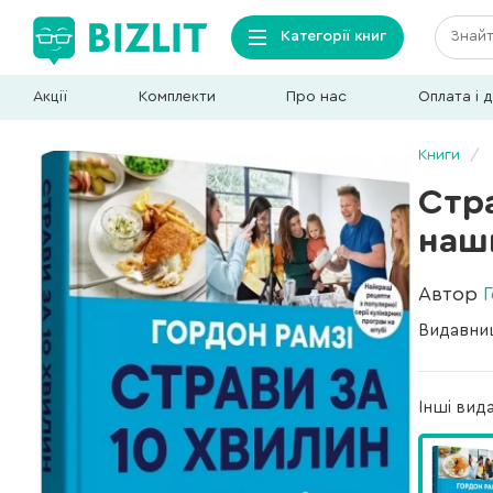
Категорії книг
Акції
Комплекти
Про нас
Оплата і 
Книги
Стра
наш
Автор
Видавни
Інші вид