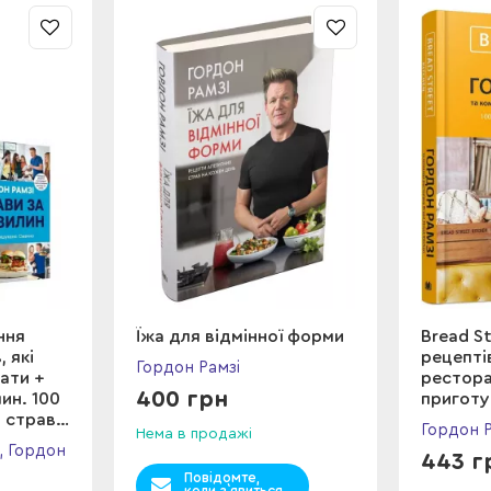
ння
Їжа для відмінної форми
Bread St
, які
рецепті
Гордон Рамзі
ати +
рестора
400 грн
ин. 100
приготу
 страв
Гордон Р
Нема в продажі
, Гордон
443 г
Повідомте,
коли з`явиться