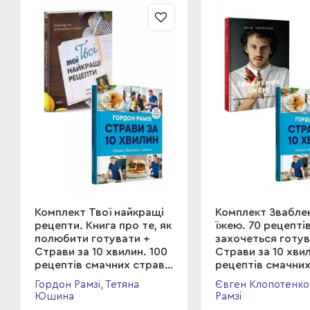
Комплект Твої найкращі
Комплект Звабле
рецепти. Книга про те, як
їжею. 70 рецептів
полюбити готувати +
захочеться готув
Страви за 10 хвилин. 100
Страви за 10 хвил
рецептів смачних страв
рецептів смачних
нашвидкуруч
нашвидкуруч
Гордон Рамзі, Тетяна
Євген Клопотенко
Юшина
Рамзі