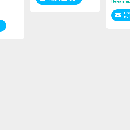
Нема в п
По
кол