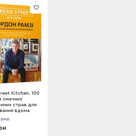
reet Kitchen. 100
в смачних
нних страв для
вання вдома
амзі
рн