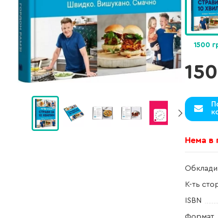
1500 г
150
П
к
Нема в
Обклади
К-ть сто
ISBN
Формат