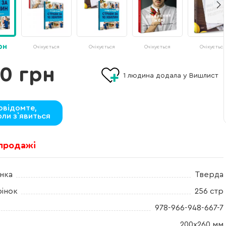
рн
Очікується
Очікується
Очікується
Очікується
0 грн
1
людина додала у Вишлист
овідомте,
оли з`явиться
 продажі
нка
Тверда
рінок
256 стр
978-966-948-667-7
200х260 мм