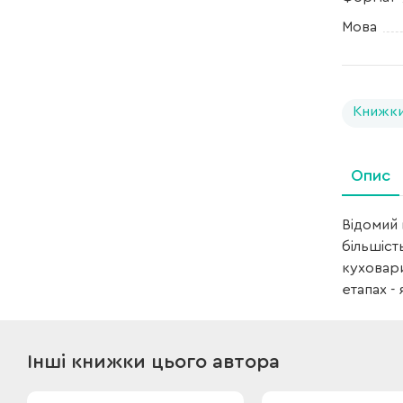
Мова
Книжки
Опис
Відомий 
більшіст
куховари
етапах -
Інші книжки цього автора