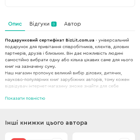
Опис
Відгуки
Автор
0
Подарунковий сертифікат BizLit.com.ua
- універсальний
подарунок для привітання співробітників, клієнтів, ділових
партнерів, друзів і близьких. Він дає можливість людині
самостійно вибрати одну або кілька цікавих саме для нього
книг на зазначену суму.
Наш магазин пропонує великий вибір ділових, дитячих,
науково-популярних книг зарубіжних авторів, тому кожен
відвідувач інтернет-магазину зможе знайти для себе
підходящу літературу.
Показати повністю
Сертифікат продається у вигляді пластикової карти.
Умови покупки та обміну сертифіката
Інші книжки цього автора
Якщо сума вашої покупки менше номіналу сертифіката, то
залишок номіналу; не повертається, якщо ж сума більша -
ви можете доплатити решту суми будь-яким зручним