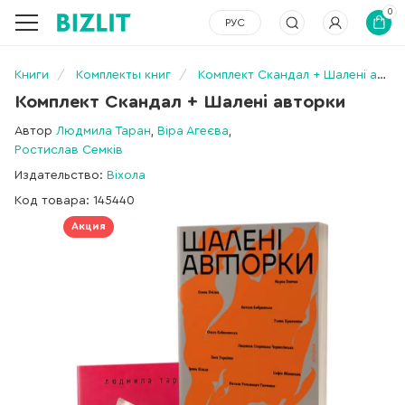
0
РУС
Книги
Комплекты книг
Комплект Скандал + Шалені авторки
Комплект Скандал + Шалені авторки
Автор
Людмила Таран
,
Віра Агеєва
,
Ростислав Семків
Издательство:
Віхола
Код товара: 145440
Акция