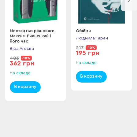
героини Софии Яблонской, решительные бунтарки Ирины
Вильде. Публикуются и наиболее резонансные тексты
современных писательниц, в частности, Оксаны Забужко и
Людмилы Таран. Книга подготовлена ​​в сотрудничестве с
ютуб-каналом «Кормящие авторы», авторами которого
Мистецтво рівноваги.
Обійми
Максим Рильський і
являются литературоведы Вера Агеева и Ростислав
Людмила Таран
його час
Семкив.
217
-10%
Віра Агеєва
195 грн
403
-10%
362 грн
На складе
На складе
В корзину
В корзину