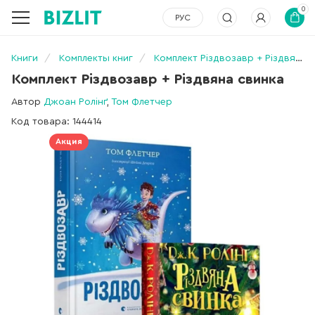
0
РУС
Книги
Комплекты книг
Комплект Різдвозавр + Різдвяна свинка
Комплект Різдвозавр + Різдвяна свинка
Автор
Джоан Ролінґ
,
Том Флетчер
Код товара: 144414
Акция