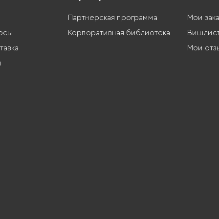
Партнерская программа
Мои зак
осы
Корпоративная библиотека
Вишлис
тавка
Мои отз
ы