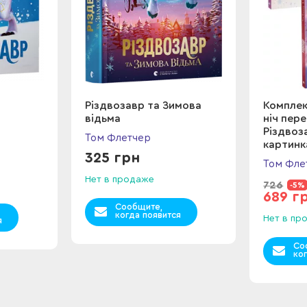
Різдвозавр та Зимова
Комплек
відьма
ніч пер
Різдвоз
Том Флетчер
картинк
325 грн
Том Фле
Нет в продаже
726
-5%
689 г
Сообщите,
когда появится
Нет в пр
я
Со
ко