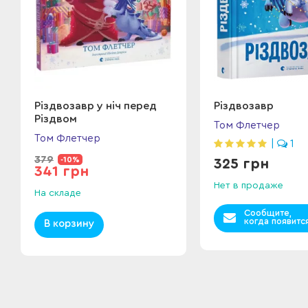
Різдвозавр у ніч перед
Різдвозавр
Різдвом
Том Флетчер
Том Флетчер
|
1
379
-10%
325 грн
341 грн
Нет в продаже
На складе
Сообщите,
когда появитс
В корзину