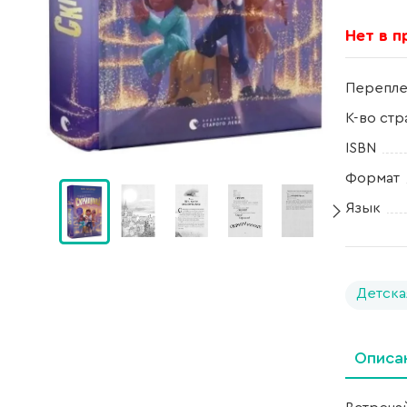
Нет в 
Перепле
К-во стр
ISBN
Формат
Язык
Детска
Описа