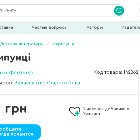
ставка
Частые вопросы
Авторы
Издател
Детская литература
Скрипунці
ипунці
Том Флетчер
Код товара: 142262
ьство:
Видавництво Старого Лева
 грн
0
человек добавили в
Вишлист
ообщите,
огда появится