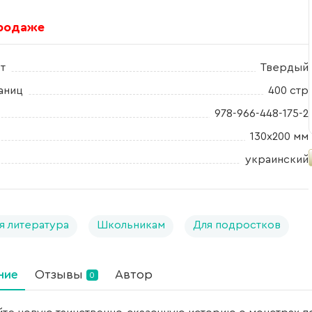
продаже
т
Твердый
аниц
400 стр
978-966-448-175-2
130x200 мм
украинский
я литература
Школьникам
Для подростков
ние
Отзывы
Автор
0