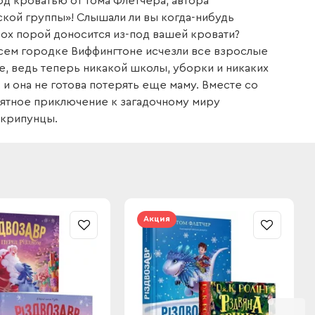
д кроватью от Тома Флетчера, автора
ской группы»! Слышали ли вы когда-нибудь
рох порой доносится из-под вашей кровати?
сем городке Виффингтоне исчезли все взрослые
е, ведь теперь никакой школы, уборки и никаких
 и она не готова потерять еще маму. Вместе со
ятное приключение к загадочному миру
 Скрипунцы.
Акция