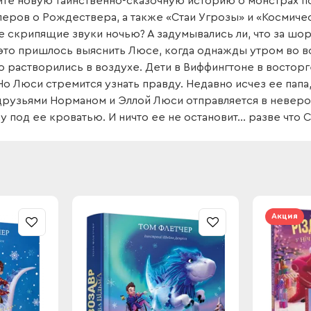
йте новую таинственно-сказочную историю о монстрах по
еров о Рождествера, а также «Стаи Угрозы» и «Космиче
 скрипящие звуки ночью? А задумывались ли, что за шо
это пришлось выяснить Люсе, когда однажды утром во в
 растворились в воздухе. Дети в Виффингтоне в восторг
Но Люси стремится узнать правду. Недавно исчез ее папа,
друзьями Норманом и Эллой Люси отправляется в неверо
у под ее кроватью. И ничто ее не остановит... разве что
Акция