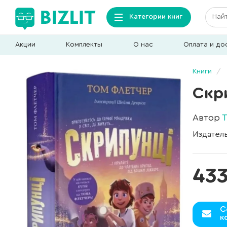
Категории книг
Акции
Комплекты
О нас
Оплата и до
Книги
Скр
Автор
Издател
433
С
к