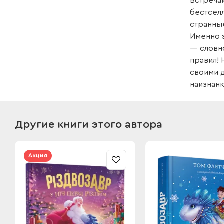
Встреча
бестселл
странные
Именно 
— словно
правил! 
своими 
наизнанк
Другие книги этого автора
Акция