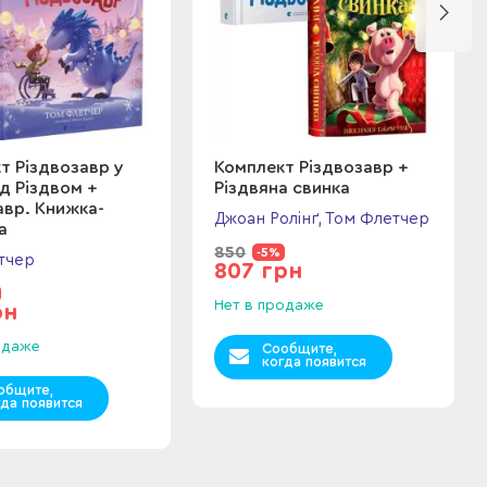
т Різдвозавр у
Комплект Різдвозавр +
ед Різдвом +
Різдвяна свинка
авр. Книжка-
Джоан Ролінґ, Том Флетчер
а
850
-5%
тчер
807 грн
Нет в продаже
рн
одаже
Сообщите,
когда появится
общите,
гда появится