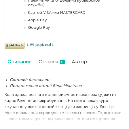
Наличными (в отделении курьерской
службы)
Картой VISA или MASTERCARD
Apple Pay
Google Pay
Описание
Отзывы
Автор
0
Світовий бестселер
Продовження історії Біллі Міллігана
Коли здавалося, що всі неприємності вже позаду, життя
кидає Біллі нове випробування. На нього чекає курс
лікування у психіатричній клініці для злочинців у Лімі. Це
місце вважалося справдешнім пеклом на землі. Те, що коїли
з пацієнтами у цих стінах, мало залишатися моторошною
таємницею. І побиття та щоденні знущання було далеко не