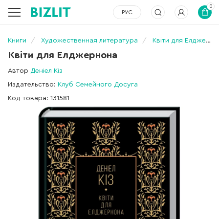
0
РУС
Книги
Художественная литература
Квіти для Елджернона
Квіти для Елджернона
Автор
Деніел Кіз
Издательство:
Клуб Семейного Досуга
Код товара: 131581