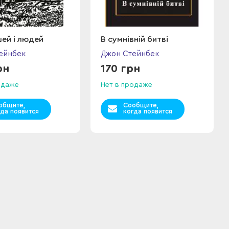
ей і людей
В сумнівній битві
ейнбек
Джон Стейнбек
рн
170 грн
одаже
Нет в продаже
общите,
Сообщите,
гда появится
когда появится