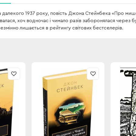
 далекого 1937 року, повість Джона Стейнбека «Про мише
валася, хоч водночас і чимало разів заборонялася через б
незмінно лишається в рейтингу світових бестселерів.