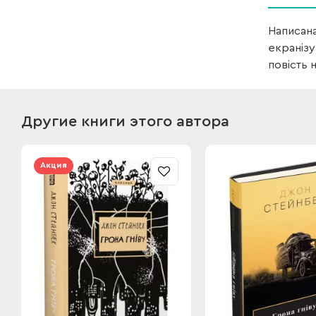
Написана
екранізу
повість 
Другие книги этого автора
Акция