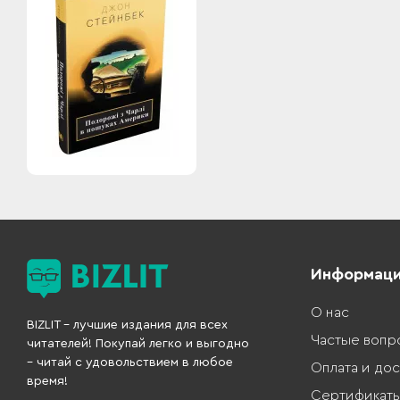
Информац
О нас
BIZLIT – лучшие издания для всех
Частые вопр
читателей! Покупай легко и выгодно
– читай с удовольствием в любое
Оплата и дос
время!
Сертификат