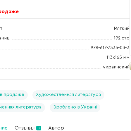
продаже
т
Мягкий
аниц
192 стр
978-617-7535-03-3
113х165 мм
украинский
в продаже
Художественная литература
енная литература
Зроблено в Україні
ние
Отзывы
Автор
0