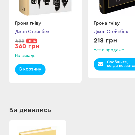
Грона гніву
Грона гніву
Джон Стейнбек
Джон Стейнбек
218 грн
400
-10%
360 грн
Нет в продаже
На складе
Сообщите,
когда появитс
В корзину
Ви дивились