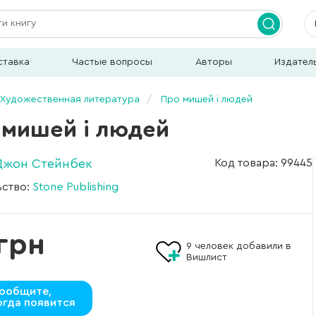
ставка
Частые вопросы
Авторы
Издател
Художественная литература
Про мишей і людей
 мишей і людей
Джон Стейнбек
Код товара: 99445
ьство:
Stone Publishing
грн
9
человек добавили в
Вишлист
ообщите,
огда появится