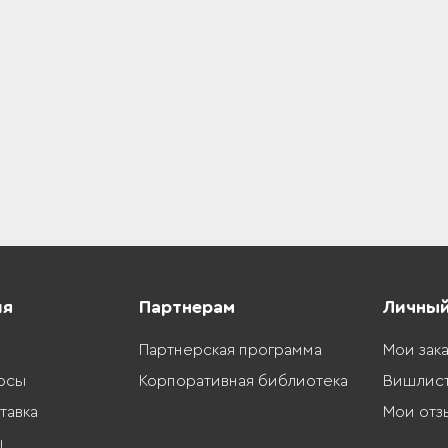
ия
Партнерам
Личный
Партнерская программа
Мои зак
осы
Корпоративная библиотека
Вишлис
тавка
Мои отз
ы