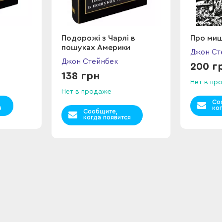
Подорожі з Чарлі в
Про миш
пошуках Америки
Джон Ст
Джон Стейнбек
200 г
138 грн
Нет в пр
Нет в продаже
Со
я
ко
Сообщите,
когда появится