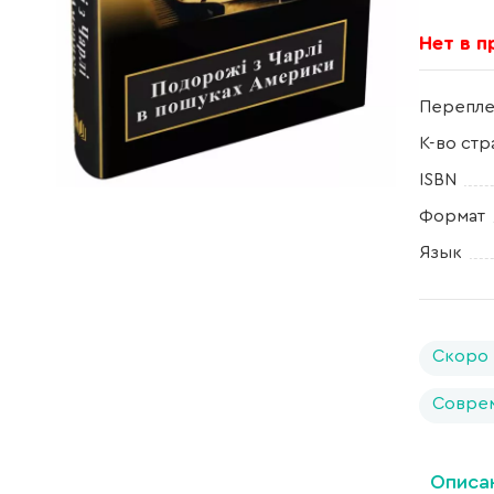
Нет в 
Перепле
К-во стр
ISBN
Формат
Язык
Скоро 
Соврем
Описа