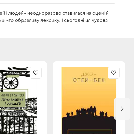
й і людей» неодноразово ставилася на сцені й
уцімто образливу лексику. І сьогодні ця чудова